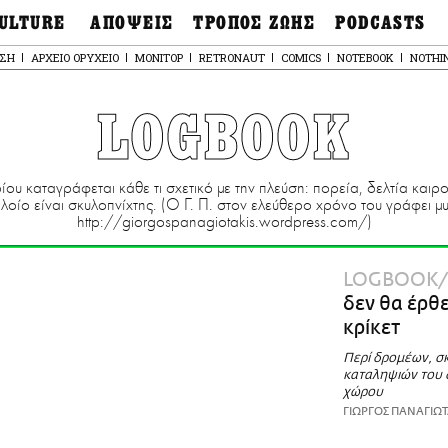
ULTURE
ΑΠΟΨΕΙΣ
ΤΡΟΠΟΣ ΖΩΗΣ
PODCASTS
θόνες
Ιδέες
Μόδα & Στυλ
Σκληρές Αλήθειες
ΣΗ
ΑΡΧΕΙΟ ΟΡΥΧΕΙΟ
ΜΟΝΙΤΟΡ
RETRONAUT
COMICS
NOTEBOOK
NOTHI
OnDemand
ουσική
Στήλες
Γεύση
Παράκαμψη
Σκληρές Αλήθειες
προς
έατρο
Οπτική Γωνία
Υγεία & Σώμα
το
LOGBOOK
Αληθινά Εγκλήμα
κυρίως
καστικά
Guests
Ταξίδια
περιεχόμενο
Άλλο ένα podcast
βλίο
Επιστολές
Συνταγές
3.0
χαιολογία
Living
Ψυχή & Σώμα
ου καταγράφεται κάθε τι σχετικό με την πλεύση: πορεία, δελτία καιρ
Ιστορία
Urban
Άκου την επιστήμ
 πλοίο είναι σκυλοπνίχτης. (Ο Γ. Π. στον ελεύθερο χρόνο του γράφει μ
esign
http://giorgospanagiotakis.wordpress.com/)
Αγορά
Ιστορία μιας πόλης
ωτογραφία
Pulp Fiction
Radio Lifo
LOGBOOK
The Review
δεν θα έρθε
LiFO Politics
κρίκετ
Το κρασί με απλά
Περί δρομέων, σ
λόγια
καταληψιών του
Ζούμε, ρε!
χώρου
ΓΙΩΡΓΟΣ ΠΑΝΑΓΙΩ