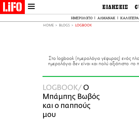
ΕΙΔΗΣΕΙΣ
C
LIFO SHOP
Ελλάδα
Ο
ΗΜΕΡΟΛΟΓΙΟ
ΑΛΜΑΝΑΚ
ΚΑΛΟΠΕΡΑ
Διεθνή
Μ
NEWSLETTER
HOME
BLOGS
LOGBOOK
Πολιτική
Θ
ΜΙΚΡΟΠΡΑΓΜΑΤΑ
Οικονομία
Ει
THE GOOD LIFO
Πολιτισμός
Βι
LIFOLAND
Αθλητισμός
Αρ
Στο logbook (ημερολόγιο γέφυρας) ενός πλοί
CITY GUIDE
& 
Περιβάλλον
ημερολόγιο δεν είναι και πολύ αξιόπιστο -το
D
ΑΜΠΑ
TV & Media
Φ
PRINT
Tech &
Science
LOGBOOK
Ο
European Lifo
Μπάμπης Βωβός
και ο παππούς
μου