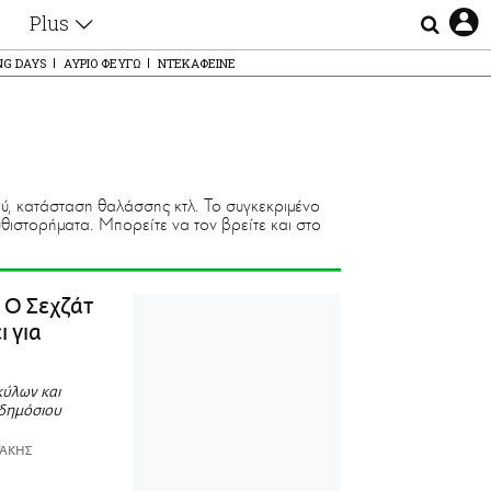
Plus
Θέματα
NG DAYS
ΑΥΡΙΟ ΦΕΥΓΩ
ΝΤΕΚΑΦΕΙΝΕ
Συνεντεύξεις
Videos
τα
Αφιερώματα
Ζώδια
Εξομολογήσεις
ού, κατάσταση θαλάσσης κτλ. Το συγκεκριμένο
Blogs
η
υθιστορήματα. Μπορείτε να τον βρείτε και στο
Οι Αθηναίοι
Απώλειες
Lgbtqi+
Ο Σεχζάτ
Επιλογές
ι για
κύλων και
 δημόσιου
ΤΑΚΗΣ