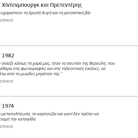
Χίντενμπουργκ και Πρετεντέρης
υχαριστούν τη Χρυσή Αυγή και τη ρατσιστική βία
ΙΩΤΑΚΗΣ
1982
υ σκίαζε κάπως τη χαρά μας, ήταν το σουτιέν της Βερούλη, που
θαρα στις φωτογραφίες και στις τηλεοπτικές εικόνες, να
άτω από το μυώδες μπράτσο της."
ΙΩΤΑΚΗΣ
1974
η μεταπολίτευση, τα καρπούζια και γιατί δεν πρέπει να
ισμό την καταιγίδα
ΙΩΤΑΚΗΣ