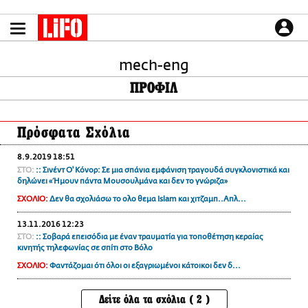
Παράκαμψη
προς
το
ΕΙΔΗΣΕΙΣ
κυρίως
περιεχόμενο
mech-eng
CULTURE
ΠΡΟΦΙΛ
ΑΠΟΨΕΙΣ
ΤΡΟΠΟΣ ΖΩΗΣ
Πρόσφατα Σχόλια
PODCASTS
Plus
8.9.2019 18:51
ΣΤΟ:
:: Σινέντ Ο' Κόνορ: Σε μια σπάνια εμφάνιση τραγουδά συγκλονιστικά και
δηλώνει «Ήμουν πάντα Μουσουλμάνα και δεν το γνώριζα»
ΣΧΟΛΙΟ:
Δεν θα σχολιάσω το ολο θεμα Islam και χιτζαμπ..Απλ...
LIFO SHOP
13.11.2016 12:23
NEWSLETTER
ΣΤΟ:
:: Σοβαρά επεισόδια με έναν τραυματία για τοποθέτηση κεραίας
ΜΙΚΡΟΠΡΑΓΜΑΤΑ
κινητής τηλεφωνίας σε σπίτι στο Βόλο
THE GOOD LIFO
ΣΧΟΛΙΟ:
Φαντάζομαι ότι όλοι οι εξαγριωμένοι κάτοικοι δεν δ...
LIFOLAND
Δείτε όλα τα σχόλια ( 2 )
CITY GUIDE