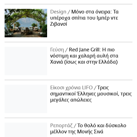
Design
Μόνο στα όνειρα: Τα
υπέροχα σπίτια του Ιμπέρ ντε
Ζιβανσί
Γεύση
Red Jane Grill: Η πιο
νόστιμη και χαλαρή αυλή στα
Χανιά (ίσως και στην Ελλάδα)
Είκοσι χρόνια LIFO
Tρεις
σημαντικοί Έλληνες μουσικοί, τρεις
μεγάλες απώλειες
Ρεπορτάζ
Το θολό και δύσκολο
μέλλον της Μονής Σινά