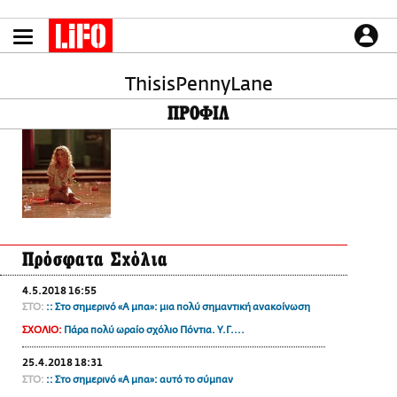
Παράκαμψη
προς
το
ΕΙΔΗΣΕΙΣ
κυρίως
περιεχόμενο
ThisisPennyLane
CULTURE
ΠΡΟΦΙΛ
ΑΠΟΨΕΙΣ
ΤΡΟΠΟΣ ΖΩΗΣ
PODCASTS
Plus
Πρόσφατα Σχόλια
LIFO SHOP
4.5.2018 16:55
NEWSLETTER
ΣΤΟ:
:: Στο σημερινό «Α μπα»: μια πολύ σημαντική ανακοίνωση
ΜΙΚΡΟΠΡΑΓΜΑΤΑ
ΣΧΟΛΙΟ:
Πάρα πολύ ωραίο σχόλιο Πόντια. Υ.Γ....
THE GOOD LIFO
25.4.2018 18:31
LIFOLAND
ΣΤΟ:
:: Στο σημερινό «Α μπα»: αυτό το σύμπαν
CITY GUIDE