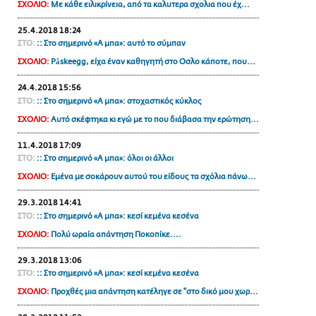
ΣΧΟΛΙΟ:
Με κάθε ειλικρίνεια, από τα καλυτερα σχολια που έχ...
ΑΜΠΑ
25.4.2018 18:24
PRINT
ΣΤΟ:
:: Στο σημερινό «Α μπα»: αυτό το σύμπαν
ΣΧΟΛΙΟ:
Påskeegg, είχα έναν καθηγητή στο Οσλο κάποτε, που...
24.4.2018 15:56
ΣΤΟ:
:: Στο σημερινό «Α μπα»: στοχαστικός κύκλος
ΣΧΟΛΙΟ:
Αυτό σκέφτηκα κι εγώ με το που διάβασα την ερώτηση...
11.4.2018 17:09
ΣΤΟ:
:: Στο σημερινό «Α μπα»: όλοι οι άλλοι
ΣΧΟΛΙΟ:
Εμένα με σοκάρουν αυτού του είδους τα σχόλια πάνω...
29.3.2018 14:41
ΣΤΟ:
:: Στο σημερινό «Α μπα»: κεσί κεμένα κεσένα
ΣΧΟΛΙΟ:
Πολύ ωραία απάντηση Ποκοπίκε....
29.3.2018 13:06
ΣΤΟ:
:: Στο σημερινό «Α μπα»: κεσί κεμένα κεσένα
ΣΧΟΛΙΟ:
Προχθές μια απάντηση κατέληγε σε "στο δικό μου χωρ...