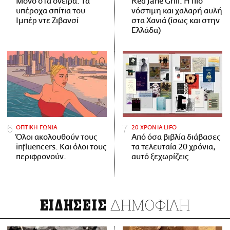
Μόνο στα όνειρα: Τα
Red Jane Grill: Η πιο
υπέροχα σπίτια του
νόστιμη και χαλαρή αυλή
Ιμπέρ ντε Ζιβανσί
στα Χανιά (ίσως και στην
Ελλάδα)
ΟΠΤΙΚΗ ΓΩΝΙΑ
20 ΧΡΟΝΙΑ LIFO
Όλοι ακολουθούν τους
Από όσα βιβλία διάβασες
influencers. Και όλοι τους
τα τελευταία 20 χρόνια,
περιφρονούν.
αυτό ξεχωρίζεις
ΔΗΜΟΦΙΛΗ
ΕΙΔΗΣΕΙΣ