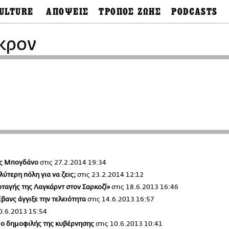
ULTURE
ΑΠΟΨΕΙΣ
ΤΡΟΠΟΣ ΖΩΗΣ
PODCASTS
θόνες
Ιδέες
Μόδα & Στυλ
Σκληρές Αλήθειες
Παράκαμψη
OnDemand
προς
κρον
ουσική
Στήλες
Γεύση
το
Σκληρές Αλήθειες
κυρίως
έατρο
Οπτική Γωνία
Υγεία & Σώμα
περιεχόμενο
Αληθινά Εγκλήμα
καστικά
Guests
Ταξίδια
Άλλο ένα podcast
βλίο
Επιστολές
Συνταγές
3.0
χαιολογία
Living
Ψυχή & Σώμα
Ιστορία
Urban
Άκου την επιστήμ
esign
Αγορά
Ιστορία μιας πόλης
ωτογραφία
Pulp Fiction
Radio Lifo
The Review
ος Μπογδάνο
στις
27.2.2014 19:34
LiFO Politics
λύτερη πόλη για να ζεις;
στις
23.2.2014 12:12
Το κρασί με απλά
λόγια
οταγής της Λαγκάρντ στον Σαρκοζί»
στις
18.6.2013 16:46
Ζούμε, ρε!
Έβανς άγγιξε την τελειότητα
στις
14.6.2013 16:57
0.6.2013 15:54
ιο δημοφιλής της κυβέρνησης
στις
10.6.2013 10:41