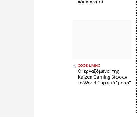
κάποιο νησί
GOOD LIVING
Οι εργαζόμενοι της
Kaizen Gaming βίωσαν
το World Cup από "μέσα"