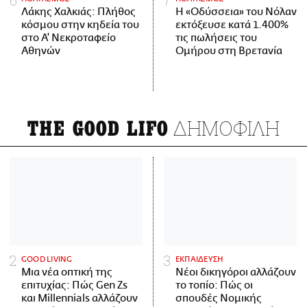
Λάκης Χαλκιάς: Πλήθος
Η «Οδύσσεια» του Νόλαν
κόσμου στην κηδεία του
εκτόξευσε κατά 1.400%
στο Α' Νεκροταφείο
τις πωλήσεις του
Αθηνών
Ομήρου στη Βρετανία
ΔΗΜΟΦΙΛΗ
THE GOOD LIFO
GOOD LIVING
ΕΚΠΑΙΔΕΥΣΗ
Μια νέα οπτική της
Νέοι δικηγόροι αλλάζουν
επιτυχίας: Πώς Gen Zs
το τοπίο: Πώς οι
και Millennials αλλάζουν
σπουδές Νομικής