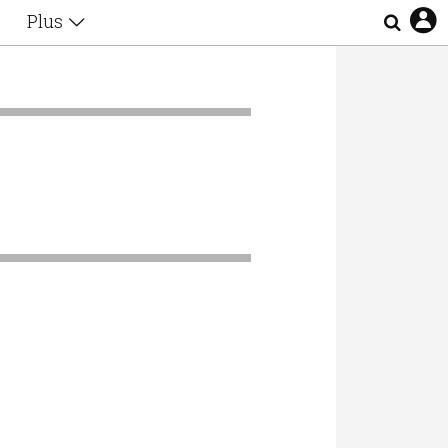
Plus
Θέματα
Συνεντεύξεις
Videos
τα
Αφιερώματα
Ζώδια
Εξομολογήσεις
Blogs
η
Οι Αθηναίοι
Απώλειες
Lgbtqi+
Επιλογές