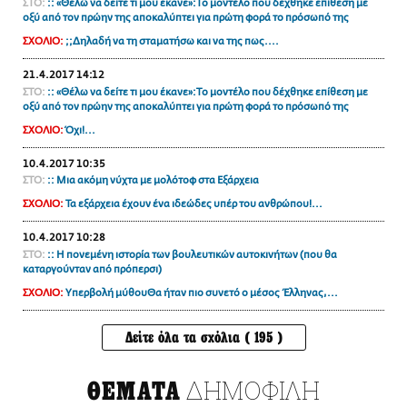
ΣΤΟ:
:: «Θέλω να δείτε τι μου έκανε»:Το μοντέλο που δέχθηκε επίθεση με
οξύ από τον πρώην της αποκαλύπτει για πρώτη φορά το πρόσωπό της
ΣΧΟΛΙΟ:
;;Δηλαδή να τη σταματήσω και να της πως....
21.4.2017 14:12
ΣΤΟ:
:: «Θέλω να δείτε τι μου έκανε»:Το μοντέλο που δέχθηκε επίθεση με
οξύ από τον πρώην της αποκαλύπτει για πρώτη φορά το πρόσωπό της
ΣΧΟΛΙΟ:
Όχι!...
10.4.2017 10:35
ΣΤΟ:
:: Μια ακόμη νύχτα με μολότοφ στα Εξάρχεια
ΣΧΟΛΙΟ:
Τα εξάρχεια έχουν ένα ιδεώδες υπέρ του ανθρώπου!...
10.4.2017 10:28
ΣΤΟ:
:: Η πονεμένη ιστορία των βουλευτικών αυτοκινήτων (που θα
καταργούνταν από πρόπερσι)
ΣΧΟΛΙΟ:
Υπερβολή μύθουΘα ήταν πιο συνετό ο μέσος Έλληνας,...
Δείτε όλα τα σχόλια ( 195 )
ΔΗΜΟΦΙΛΗ
ΘΕΜΑΤΑ