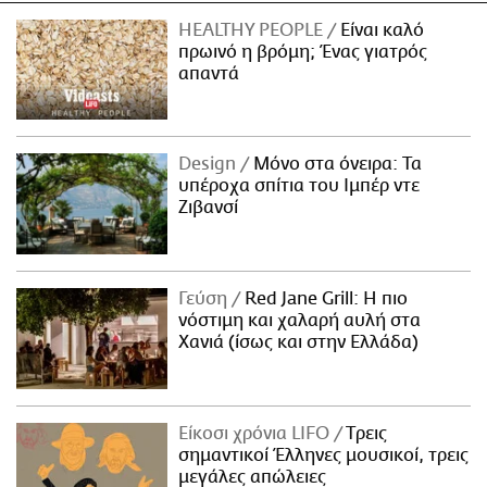
HEALTHY PEOPLE
Είναι καλό
πρωινό η βρόμη; Ένας γιατρός
απαντά
Design
Μόνο στα όνειρα: Τα
υπέροχα σπίτια του Ιμπέρ ντε
Ζιβανσί
Γεύση
Red Jane Grill: Η πιο
νόστιμη και χαλαρή αυλή στα
Χανιά (ίσως και στην Ελλάδα)
Είκοσι χρόνια LIFO
Tρεις
σημαντικοί Έλληνες μουσικοί, τρεις
μεγάλες απώλειες