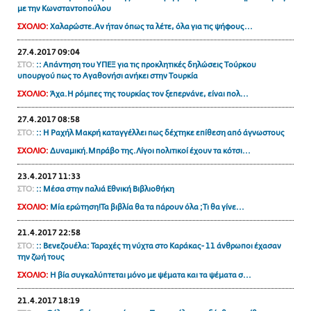
με την Κωνσταντοπούλου
ΑΜΠΑ
ΣΧΟΛΙΟ:
Χαλαρώστε.Αν ήταν όπως τα λέτε, όλα για τις ψήφους...
PRINT
27.4.2017 09:04
ΣΤΟ:
:: Aπάντηση του ΥΠΕΞ για τις προκλητικές δηλώσεις Τούρκου
υπουργού πως το Αγαθονήσι ανήκει στην Τουρκία
ΣΧΟΛΙΟ:
Άχα.Η ρόμπες της τουρκίας τον ξεπερνάνε, είναι πολ...
27.4.2017 08:58
ΣΤΟ:
:: Η Ραχήλ Μακρή καταγγέλλει πως δέχτηκε επίθεση από άγνωστους
ΣΧΟΛΙΟ:
Δυναμική.Μπράβο της.Λίγοι πολιτικοί έχουν τα κότσι...
23.4.2017 11:33
ΣΤΟ:
:: Μέσα στην παλιά Εθνική Βιβλιοθήκη
ΣΧΟΛΙΟ:
Μία ερώτηση!Τα βιβλία θα τα πάρουν όλα ;Τι θα γίνε...
21.4.2017 22:58
ΣΤΟ:
:: Βενεζουέλα: Ταραχές τη νύχτα στο Καράκας- 11 άνθρωποι έχασαν
την ζωή τους
ΣΧΟΛΙΟ:
Η βία συγκαλύπτεται μόνο με ψέματα και τα ψέματα σ...
21.4.2017 18:19