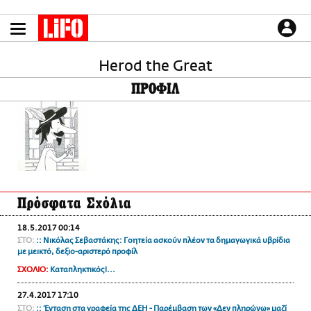
Παράκαμψη
προς
το
ΕΙΔΗΣΕΙΣ
κυρίως
περιεχόμενο
Herod the Great
CULTURE
ΠΡΟΦΙΛ
ΑΠΟΨΕΙΣ
ΤΡΟΠΟΣ ΖΩΗΣ
PODCASTS
Plus
Πρόσφατα Σχόλια
LIFO SHOP
18.5.2017 00:14
NEWSLETTER
ΣΤΟ:
:: Νικόλας Σεβαστάκης: Γοητεία ασκούν πλέον τα δημαγωγικά υβρίδια
ΜΙΚΡΟΠΡΑΓΜΑΤΑ
με μεικτό, δεξιο-αριστερό προφίλ
THE GOOD LIFO
ΣΧΟΛΙΟ:
Καταπληκτικός!...
LIFOLAND
27.4.2017 17:10
CITY GUIDE
ΣΤΟ:
:: Ένταση στα γραφεία της ΔΕΗ - Παρέμβαση των «Δεν πληρώνω» μαζί