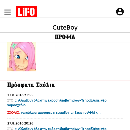
Παράκαμψη
προς
το
ΕΙΔΗΣΕΙΣ
κυρίως
περιεχόμενο
CuteBoy
CULTURE
ΠΡΟΦΙΛ
ΑΠΟΨΕΙΣ
ΤΡΟΠΟΣ ΖΩΗΣ
PODCASTS
Plus
Πρόσφατα Σχόλια
LIFO SHOP
27.8.2016 21:55
NEWSLETTER
ΣΤΟ:
:: Αλλάζουν όλα στην έκδοση διαβατηρίων- Τι προβλέπει νέο
ΜΙΚΡΟΠΡΑΓΜΑΤΑ
νομοσχέδιο
THE GOOD LIFO
ΣΧΟΛΙΟ:
ναι αλλα οι μαρτυρες τι χρειαζονται;Εχεις το ΑΦΜ κ...
LIFOLAND
27.8.2016 20:26
CITY GUIDE
ΣΤΟ:
:: Αλλάζουν όλα στην έκδοση διαβατηρίων- Τι προβλέπει νέο