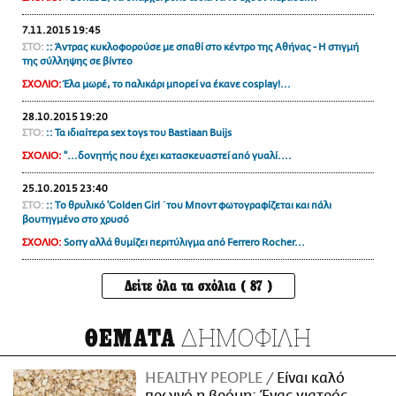
7.11.2015 19:45
ΣΤΟ:
:: Άντρας κυκλοφορούσε με σπαθί στο κέντρο της Αθήνας - Η στιγμή
της σύλληψης σε βίντεο
ΣΧΟΛΙΟ:
Έλα μωρέ, το παλικάρι μπορεί να έκανε cosplay!...
28.10.2015 19:20
ΣΤΟ:
:: Τα ιδιαίτερα sex toys του Bastiaan Buijs
ΣΧΟΛΙΟ:
"...δονητής που έχει κατασκευαστεί από γυαλί....
25.10.2015 23:40
ΣΤΟ:
:: Το θρυλικό 'Golden Girl΄ του Μποντ φωτογραφίζεται και πάλι
βουτηγμένο στο χρυσό
ΣΧΟΛΙΟ:
Sorry αλλά θυμίζει περιτύλιγμα από Ferrero Rocher...
Δείτε όλα τα σχόλια ( 87 )
ΔΗΜΟΦΙΛΗ
ΘΕΜΑΤΑ
HEALTHY PEOPLE
Είναι καλό
πρωινό η βρόμη; Ένας γιατρός