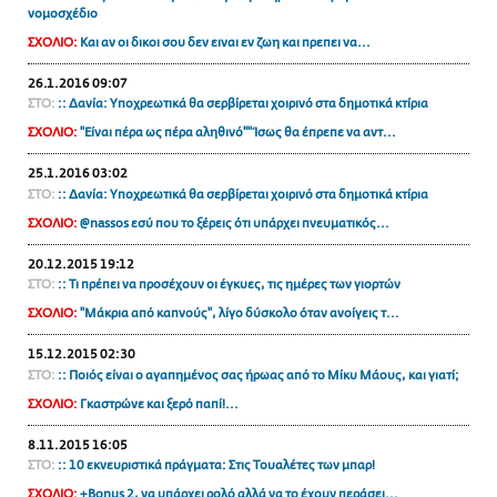
νομοσχέδιο
ΑΜΠΑ
ΣΧΟΛΙΟ:
Και αν οι δικοι σου δεν ειναι εν ζωη και πρεπει να...
PRINT
26.1.2016 09:07
ΣΤΟ:
:: Δανία: Υποχρεωτικά θα σερβίρεται χοιρινό στα δημοτικά κτίρια
ΣΧΟΛΙΟ:
"Είναι πέρα ως πέρα αληθινό""Ίσως θα έπρεπε να αντ...
25.1.2016 03:02
ΣΤΟ:
:: Δανία: Υποχρεωτικά θα σερβίρεται χοιρινό στα δημοτικά κτίρια
ΣΧΟΛΙΟ:
@nassos εσύ που το ξέρεις ότι υπάρχει πνευματικός...
20.12.2015 19:12
ΣΤΟ:
:: Τι πρέπει να προσέχουν οι έγκυες, τις ημέρες των γιορτών
ΣΧΟΛΙΟ:
"Μάκρια από καπνούς", λίγο δύσκολο όταν ανοίγεις τ...
15.12.2015 02:30
ΣΤΟ:
:: Ποιός είναι ο αγαπημένος σας ήρωας από το Μίκυ Μάους, και γιατί;
ΣΧΟΛΙΟ:
Γκαστρώνε και ξερό παπί!...
8.11.2015 16:05
ΣΤΟ:
:: 10 εκνευριστικά πράγματα: Στις Τουαλέτες των μπαρ!
ΣΧΟΛΙΟ:
+Bonus 2, να υπάρχει ρολό αλλά να το έχουν περάσει...