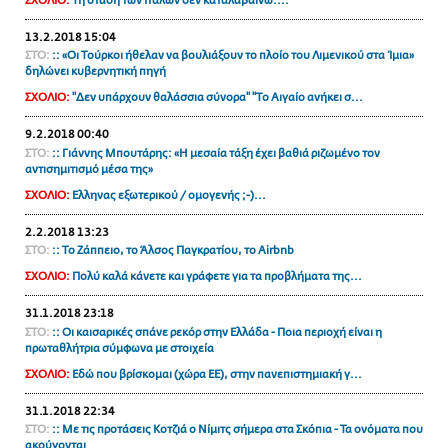
ΑΜΠΑ
ΣΧΟΛΙΟ:
Τη στάση των Ιταλών δεν καταλαβαίνω....
PRINT
13.2.2018 15:04
ΣΤΟ:
:: «Οι Τούρκοι ήθελαν να βουλιάξουν το πλοίο του Λιμενικού στα Ίμια»
δηλώνει κυβερνητική πηγή
ΣΧΟΛΙΟ:
"Δεν υπάρχουν θαλάσσια σύνορα" "Το Αιγαίο ανήκει σ...
9.2.2018 00:40
ΣΤΟ:
:: Γιάννης Μπουτάρης: «Η μεσαία τάξη έχει βαθιά ριζωμένο τον
αντισημιτισμό μέσα της»
ΣΧΟΛΙΟ:
Ελληνας εξωτερικού / ομογενής ;-)...
2.2.2018 13:23
ΣΤΟ:
:: Το Ζάππειο, το Άλσος Παγκρατίου, το Airbnb
ΣΧΟΛΙΟ:
Πολύ καλά κάνετε και γράφετε για τα προβλήματα της...
31.1.2018 23:18
ΣΤΟ:
:: Οι καισαρικές σπάνε ρεκόρ στην Ελλάδα - Ποια περιοχή είναι η
πρωταθλήτρια σύμφωνα με στοιχεία
ΣΧΟΛΙΟ:
Εδώ που βρίσκομαι (χώρα ΕΕ), στην πανεπιστημιακή γ...
31.1.2018 22:34
ΣΤΟ:
:: Με τις προτάσεις Κοτζιά ο Νίμιτς σήμερα στα Σκόπια - Τα ονόματα που
ακούγονται