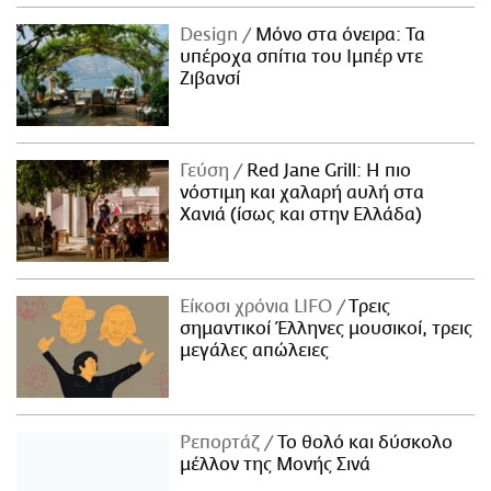
Design
Μόνο στα όνειρα: Τα
υπέροχα σπίτια του Ιμπέρ ντε
Ζιβανσί
Γεύση
Red Jane Grill: Η πιο
νόστιμη και χαλαρή αυλή στα
Χανιά (ίσως και στην Ελλάδα)
Είκοσι χρόνια LIFO
Tρεις
σημαντικοί Έλληνες μουσικοί, τρεις
μεγάλες απώλειες
Ρεπορτάζ
Το θολό και δύσκολο
μέλλον της Μονής Σινά