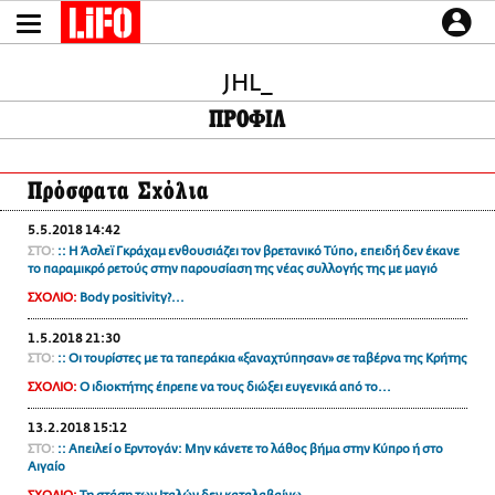
Παράκαμψη
προς
το
ΕΙΔΗΣΕΙΣ
κυρίως
περιεχόμενο
JHL_
CULTURE
ΠΡΟΦΙΛ
ΑΠΟΨΕΙΣ
ΤΡΟΠΟΣ ΖΩΗΣ
Πρόσφατα Σχόλια
PODCASTS
Plus
5.5.2018 14:42
ΣΤΟ:
:: Η Άσλεϊ Γκράχαμ ενθουσιάζει τον βρετανικό Τύπο, επειδή δεν έκανε
το παραμικρό ρετούς στην παρουσίαση της νέας συλλογής της με μαγιό
ΣΧΟΛΙΟ:
Body positivity?...
LIFO SHOP
1.5.2018 21:30
NEWSLETTER
ΣΤΟ:
:: Οι τουρίστες με τα ταπεράκια «ξαναχτύπησαν» σε ταβέρνα της Κρήτης
ΜΙΚΡΟΠΡΑΓΜΑΤΑ
ΣΧΟΛΙΟ:
Ο ιδιοκτήτης έπρεπε να τους διώξει ευγενικά από το...
THE GOOD LIFO
13.2.2018 15:12
LIFOLAND
ΣΤΟ:
:: Απειλεί ο Ερντογάν: Μην κάνετε το λάθος βήμα στην Κύπρο ή στο
CITY GUIDE
Αιγαίο