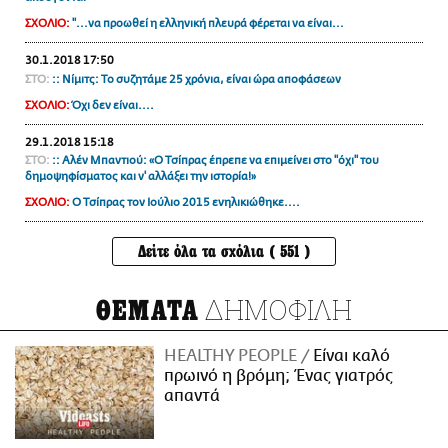
ΣΧΟΛΙΟ:
"...να προωθεί η ελληνική πλευρά φέρεται να είναι...
30.1.2018 17:50
ΣΤΟ:
:: Νίμιτς: Το συζητάμε 25 χρόνια, είναι ώρα αποφάσεων
ΣΧΟΛΙΟ:
Όχι δεν είναι....
29.1.2018 15:18
ΣΤΟ:
:: Αλέν Μπαντιού: «Ο Τσίπρας έπρεπε να επιμείνει στο "όχι" του
δημοψηφίσματος και ν' αλλάξει την ιστορία!»
ΣΧΟΛΙΟ:
Ο Τσίπρας τον Ιούλιο 2015 ενηλικιώθηκε....
Δείτε όλα τα σχόλια ( 551 )
ΔΗΜΟΦΙΛΗ
ΘΕΜΑΤΑ
HEALTHY PEOPLE
Είναι καλό
πρωινό η βρόμη; Ένας γιατρός
απαντά