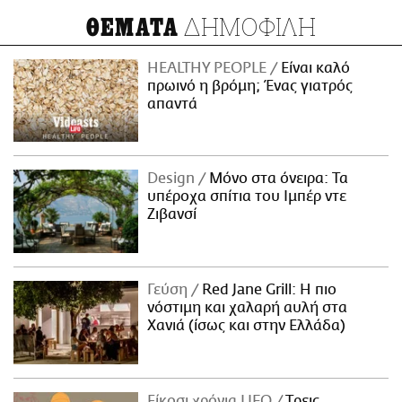
ΔΗΜΟΦΙΛΗ
ΘΕΜΑΤΑ
HEALTHY PEOPLE
Είναι καλό
πρωινό η βρόμη; Ένας γιατρός
απαντά
Design
Μόνο στα όνειρα: Τα
υπέροχα σπίτια του Ιμπέρ ντε
Ζιβανσί
Γεύση
Red Jane Grill: Η πιο
νόστιμη και χαλαρή αυλή στα
Χανιά (ίσως και στην Ελλάδα)
Είκοσι χρόνια LIFO
Tρεις