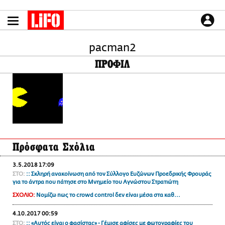
Παράκαμψη
προς
το
ΕΙΔΗΣΕΙΣ
κυρίως
περιεχόμενο
pacman2
CULTURE
ΠΡΟΦΙΛ
ΑΠΟΨΕΙΣ
ΤΡΟΠΟΣ ΖΩΗΣ
PODCASTS
Plus
Πρόσφατα Σχόλια
LIFO SHOP
3.5.2018 17:09
NEWSLETTER
ΣΤΟ:
:: Σκληρή ανακοίνωση από τον Σύλλογο Ευζώνων Προεδρικής Φρουράς
ΜΙΚΡΟΠΡΑΓΜΑΤΑ
για το άντρα που πάτησε στο Μνημείο του Αγνώστου Στρατιώτη
THE GOOD LIFO
ΣΧΟΛΙΟ:
Νομίζω πως το crowd control δεν είναι μέσα στα καθ...
LIFOLAND
4.10.2017 00:59
CITY GUIDE
ΣΤΟ:
:: «Αυτός είναι ο φασίστας» - Γέμισε αφίσες με φωτογραφίες του