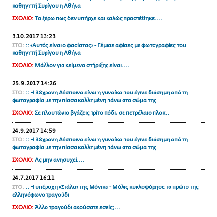
καθηγητή Συρίγου η Αθήνα
ΑΜΠΑ
ΣΧΟΛΙΟ:
Το ξέρω πως δεν υπήρχε και καλώς προστέθηκε....
PRINT
3.10.2017 13:23
ΣΤΟ:
:: «Αυτός είναι ο φασίστας» - Γέμισε αφίσες με φωτογραφίες του
καθηγητή Συρίγου η Αθήνα
ΣΧΟΛΙΟ:
Μάλλον για κείμενο στήριξης είναι....
25.9.2017 14:26
ΣΤΟ:
:: H 38χρονη Δέσποινα είναι η γυναίκα που έγινε διάσημη από τη
φωτογραφία με την πίσσα κολλημένη πάνω στο σώμα της
ΣΧΟΛΙΟ:
Σε πλουτώνιο βγάζεις τρίτο πόδι, σε πετρέλαιο πλοκ...
24.9.2017 14:59
ΣΤΟ:
:: H 38χρονη Δέσποινα είναι η γυναίκα που έγινε διάσημη από τη
φωτογραφία με την πίσσα κολλημένη πάνω στο σώμα της
ΣΧΟΛΙΟ:
Ας μην ανησυχεί....
24.7.2017 16:11
ΣΤΟ:
:: H υπέροχη «Στάλα» της Μόνικα - Μόλις κυκλοφόρησε το πρώτο της
ελληνόφωνο τραγούδι
ΣΧΟΛΙΟ:
Άλλο τραγούδι ακούσατε εσείς;...