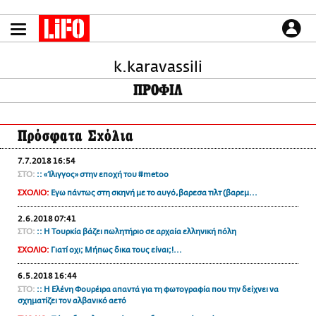
Παράκαμψη
προς
το
ΕΙΔΗΣΕΙΣ
κυρίως
περιεχόμενο
k.karavassili
CULTURE
ΠΡΟΦΙΛ
ΑΠΟΨΕΙΣ
ΤΡΟΠΟΣ ΖΩΗΣ
Πρόσφατα Σχόλια
PODCASTS
Plus
7.7.2018 16:54
ΣΤΟ:
:: «Ίλιγγος» στην εποχή του #metoo
ΣΧΟΛΙΟ:
Εγω πάντως στη σκηνή με το αυγό,βαρεσα τιλτ (βαρεμ...
LIFO SHOP
2.6.2018 07:41
ΣΤΟ:
:: Η Τουρκία βάζει πωλητήριο σε αρχαία ελληνική πόλη
NEWSLETTER
ΣΧΟΛΙΟ:
Γιατί οχι; Μήπως δικα τους είναι;!...
ΜΙΚΡΟΠΡΑΓΜΑΤΑ
THE GOOD LIFO
6.5.2018 16:44
ΣΤΟ:
:: Η Ελένη Φουρέιρα απαντά για τη φωτογραφία που την δείχνει να
LIFOLAND
σχηματίζει τον αλβανικό αετό
CITY GUIDE