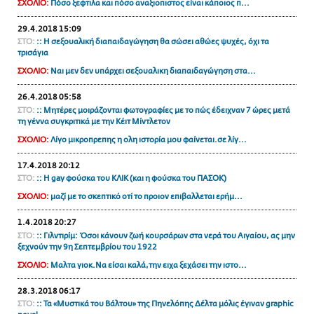
ΣΧΟΛΙΟ:
Πόσο ξεφτιλα και πόσο αναξιοπιστος είναι κάποιος π...
ΑΜΠΑ
29.4.2018 15:09
PRINT
ΣΤΟ:
:: Η σεξουαλική διαπαιδαγώγηση θα σώσει αθώες ψυχές, όχι τα
τρισάγια
ΣΧΟΛΙΟ:
Nαι μεν δεν υπάρχει σεξουαλικη διαπαιδαγώγηση στα...
26.4.2018 05:58
ΣΤΟ:
:: Μητέρες μοιράζονται φωτογραφίες με το πώς έδειχναν 7 ώρες μετά
τη γέννα συγκριτικά με την Κέιτ Μίντλετον
ΣΧΟΛΙΟ:
Λίγο μικροπρεπης η ολη ιστορία μου φαίνεται.σε λίγ...
17.4.2018 20:12
ΣΤΟ:
:: Η gay φούσκα του ΚΛΙΚ (και η φούσκα του ΠΑΣΟΚ)
ΣΧΟΛΙΟ:
μαζί με το σκεπτικό οτί το προιον επιβαλλεται ερήμ...
1.4.2018 20:27
ΣΤΟ:
:: Γιλντιρίμ: Όσοι κάνουν ζωή κουρσάρων στα νερά του Αιγαίου, ας μην
ξεχνούν την 9η Σεπτεμβρίου του 1922
ΣΧΟΛΙΟ:
Μαλτα γιοκ.Να είσαι καλά,την ειχα ξεχάσει την ιστο...
28.3.2018 06:17
ΣΤΟ:
:: Τα «Μυστικά του Βάλτου» της Πηνελόπης Δέλτα μόλις έγιναν graphic