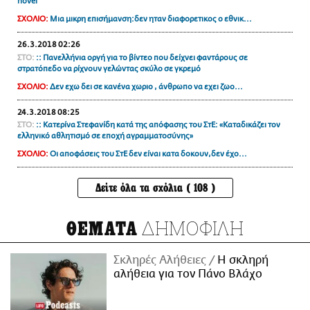
novel
ΣΧΟΛΙΟ:
Μια μικρη επισήμανση:δεν ηταν διαφορετικος ο εθνικ...
26.3.2018 02:26
ΣΤΟ:
:: Πανελλήνια οργή για το βίντεο που δείχνει φαντάρους σε
στρατόπεδο να ρίχνουν γελώντας σκύλο σε γκρεμό
ΣΧΟΛΙΟ:
Δεν εχω δει σε κανένα χωριο , άνθρωπο να εχει ζωο...
24.3.2018 08:25
ΣΤΟ:
:: Κατερίνα Στεφανίδη κατά της απόφασης του ΣτΕ: «Καταδικάζει τον
ελληνικό αθλητισμό σε εποχή αγραμματοσύνης»
ΣΧΟΛΙΟ:
Οι αποφάσεις του ΣτΕ δεν είναι κατα δοκουν,δεν έχο...
Δείτε όλα τα σχόλια ( 108 )
ΔΗΜΟΦΙΛΗ
ΘΕΜΑΤΑ
Σκληρές Αλήθειες
H σκληρή
αλήθεια για τον Πάνο Βλάχο