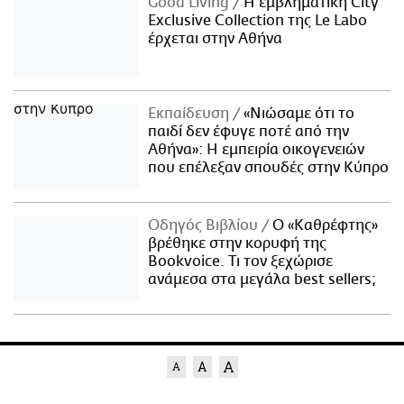
Good Living
Η εμβληματική City
Exclusive Collection της Le Labo
έρχεται στην Αθήνα
Εκπαίδευση
«Νιώσαμε ότι το
παιδί δεν έφυγε ποτέ από την
Αθήνα»: Η εμπειρία οικογενειών
που επέλεξαν σπουδές στην Κύπρο
Οδηγός Βιβλίου
Ο «Καθρέφτης»
βρέθηκε στην κορυφή της
Bookvoice. Τι τον ξεχώρισε
ανάμεσα στα μεγάλα best sellers;