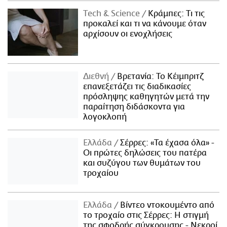
Τech & Science
Κράμπες: Τι τις
προκαλεί και τι να κάνουμε όταν
αρχίσουν οι ενοχλήσεις
Διεθνή
Βρετανία: Το Κέιμπριτζ
επανεξετάζει τις διαδικασίες
πρόσληψης καθηγητών μετά την
παραίτηση διδάσκοντα για
λογοκλοπή
Ελλάδα
Σέρρες: «Τα έχασα όλα» -
Οι πρώτες δηλώσεις του πατέρα
και συζύγου των θυμάτων του
τροχαίου
Ελλάδα
Βίντεο ντοκουμέντο από
το τροχαίο στις Σέρρες: Η στιγμή
της σφοδρής σύγκρουσης - Νεκροί