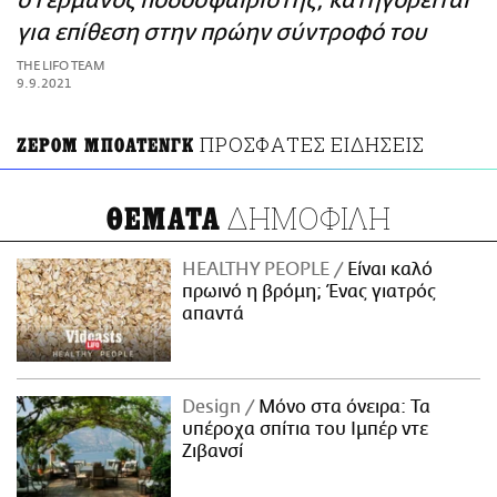
ο Γερμανός ποδοσφαιριστής, κατηγορείται
ΑΜΠΑ
για επίθεση στην πρώην σύντροφό του
PRINT
THE LIFO TEAM
9.9.2021
ΠΡΟΣΦΑΤΕΣ ΕΙΔΗΣΕΙΣ
ΖΕΡΟΜ ΜΠΟΑΤΕΝΓΚ
ΔΗΜΟΦΙΛΗ
ΘΕΜΑΤΑ
HEALTHY PEOPLE
Είναι καλό
πρωινό η βρόμη; Ένας γιατρός
απαντά
Design
Μόνο στα όνειρα: Τα
υπέροχα σπίτια του Ιμπέρ ντε
Ζιβανσί