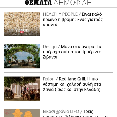
ΔΗΜΟΦΙΛΗ
ΘΕΜΑΤΑ
HEALTHY PEOPLE
Είναι καλό
πρωινό η βρόμη; Ένας γιατρός
απαντά
Design
Μόνο στα όνειρα: Τα
υπέροχα σπίτια του Ιμπέρ ντε
Ζιβανσί
Γεύση
Red Jane Grill: Η πιο
νόστιμη και χαλαρή αυλή στα
Χανιά (ίσως και στην Ελλάδα)
Είκοσι χρόνια LIFO
Tρεις
σημαντικοί Έλληνες μουσικοί, τρεις