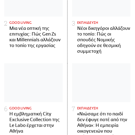
GOOD LIVING
ΕΚΠΑΙΔΕΥΣΗ
Μια νέα οπτική της
Νέοι δικηγόροι αλλάζουν
επιτυχίας: Πώς Gen Zs
το τοπίο: Πώς οι
και Millennials αλλάζουν
σπουδές Νομικής
το τοπίο της εργασίας
οδηγούν σε θεσμική
συμμετοχή
GOOD LIVING
ΕΚΠΑΙΔΕΥΣΗ
Η εμβληματική City
«Νιώσαμε ότι το παιδί
Exclusive Collection της
δεν έφυγε ποτέ από την
Le Labo έρχεται στην
Αθήνα»: Η εμπειρία
Αθήνα
οικογενειών που