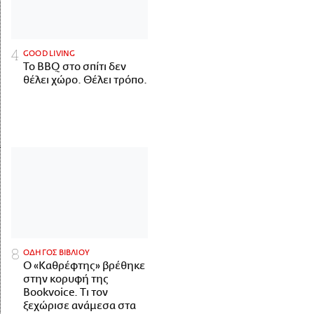
GOOD LIVING
Το BBQ στο σπίτι δεν
θέλει χώρο. Θέλει τρόπο.
ΟΔΗΓΟΣ ΒΙΒΛΙΟΥ
Ο «Καθρέφτης» βρέθηκε
στην κορυφή της
Bookvoice. Τι τον
ξεχώρισε ανάμεσα στα