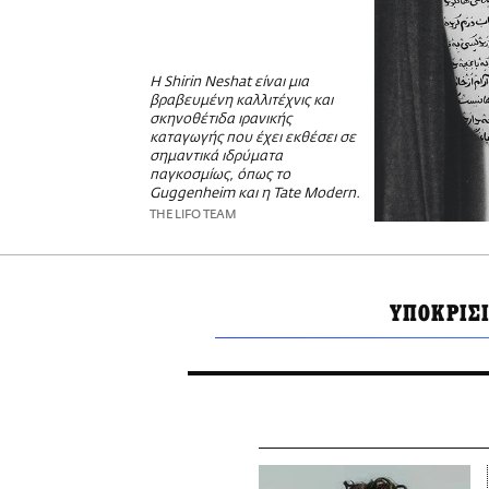
Η Shirin Neshat είναι μια
βραβευμένη καλλιτέχνις και
σκηνοθέτιδα ιρανικής
καταγωγής που έχει εκθέσει σε
σημαντικά ιδρύματα
παγκοσμίως, όπως το
Guggenheim και η Tate Modern.
THE LIFO TEAM
ΥΠΟΚΡΙΣ