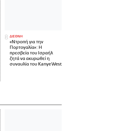
ΔΙΕΘΝΗ
«Ντροπή για την
Πορτογαλία»: Η
πρεσβεία του Ισραήλ
ζητά να ακυρωθεί η
συναυλία του Kanye West