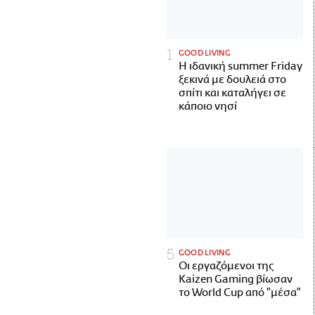
GOOD LIVING
Η ιδανική summer Friday
ξεκινά με δουλειά στο
σπίτι και καταλήγει σε
κάποιο νησί
GOOD LIVING
Οι εργαζόμενοι της
Kaizen Gaming βίωσαν
το World Cup από "μέσα"