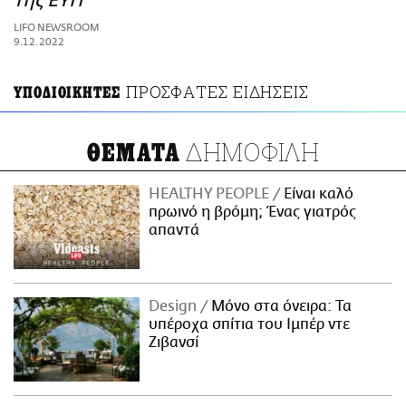
της ΕΥΠ
ΑΜΠΑ
LIFO NEWSROOM
PRINT
9.12.2022
ΠΡΟΣΦΑΤΕΣ ΕΙΔΗΣΕΙΣ
ΥΠΟΔΙΟΙΚΗΤΕΣ
ΔΗΜΟΦΙΛΗ
ΘΕΜΑΤΑ
HEALTHY PEOPLE
Είναι καλό
πρωινό η βρόμη; Ένας γιατρός
απαντά
Design
Μόνο στα όνειρα: Τα
υπέροχα σπίτια του Ιμπέρ ντε
Ζιβανσί