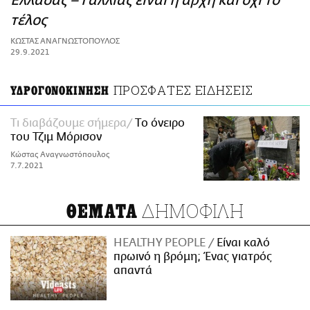
Ελλάδας – Γαλλίας είναι η αρχή και όχι το
ΑΜΠΑ
τέλος
PRINT
ΚΩΣΤΑΣ ΑΝΑΓΝΩΣΤΟΠΟΥΛΟΣ
29.9.2021
ΠΡΟΣΦΑΤΕΣ ΕΙΔΗΣΕΙΣ
ΥΔΡΟΓΟΝΟΚΙΝΗΣΗ
Τι διαβάζουμε σήμερα
Tο όνειρο
του Τζιμ Μόρισον
Κώστας Αναγνωστόπουλος
7.7.2021
ΔΗΜΟΦΙΛΗ
ΘΕΜΑΤΑ
HEALTHY PEOPLE
Είναι καλό
πρωινό η βρόμη; Ένας γιατρός
απαντά