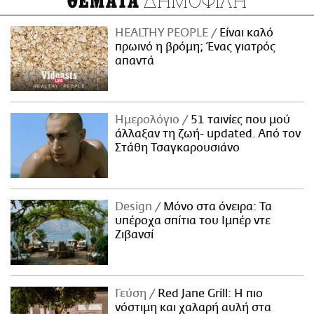
ΔΗΜΟΦΙΛΗ
ΘΕΜΑΤΑ
HEALTHY PEOPLE
Είναι καλό
πρωινό η βρόμη; Ένας γιατρός
απαντά
Ημερολόγιο
51 ταινίες που μού
άλλαξαν τη ζωή- updated. Aπό τον
Στάθη Τσαγκαρουσιάνο
Design
Μόνο στα όνειρα: Τα
υπέροχα σπίτια του Ιμπέρ ντε
Ζιβανσί
Γεύση
Red Jane Grill: Η πιο
νόστιμη και χαλαρή αυλή στα