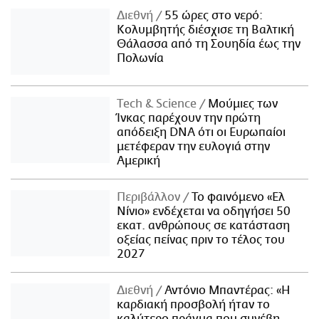
Διεθνή
55 ώρες στο νερό:
Κολυμβητής διέσχισε τη Βαλτική
Θάλασσα από τη Σουηδία έως την
Πολωνία
Τech & Science
Μούμιες των
Ίνκας παρέχουν την πρώτη
απόδειξη DNA ότι οι Ευρωπαίοι
μετέφεραν την ευλογιά στην
Αμερική
Περιβάλλον
Το φαινόμενο «Ελ
Νίνιο» ενδέχεται να οδηγήσει 50
εκατ. ανθρώπους σε κατάσταση
οξείας πείνας πριν το τέλος του
2027
Διεθνή
Αντόνιο Μπαντέρας: «Η
καρδιακή προσβολή ήταν το
καλύτερο πράγμα που συνέβη