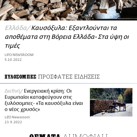
ΑΜΠΑ
PRINT
Ελλάδα
Καυσόξυλα: Εξαντλούνται τα
αποθέματα στη Βόρεια Ελλάδα- Στα ύψη οι
τιμές
LIFO NEWSROOM
5.10.2022
ΠΡΟΣΦΑΤΕΣ ΕΙΔΗΣΕΙΣ
ΞΥΛΟΣΟΜΠΕΣ
Διεθνή
Ενεργειακή κρίση: Οι
Ευρωπαίοι καταφεύγουν στις
ξυλόσομπες- «Τα καυσόξυλα είναι
ο νέος χρυσός»
LifO Newsroom
23.9.2022