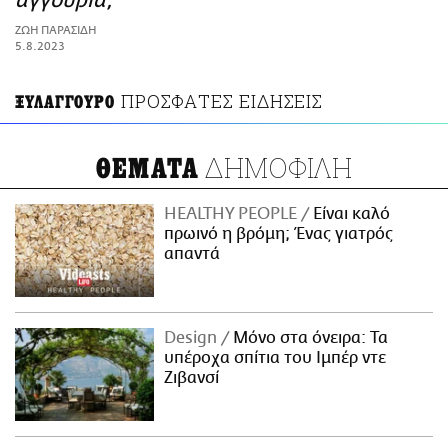
αγγούρια;
ΑΜΠΑ
ΖΩΗ ΠΑΡΑΣΙΔΗ
PRINT
5.8.2023
ΠΡΟΣΦΑΤΕΣ ΕΙΔΗΣΕΙΣ
ΞΥΛΑΓΓΟΥΡΟ
ΔΗΜΟΦΙΛΗ
ΘΕΜΑΤΑ
HEALTHY PEOPLE
Είναι καλό
πρωινό η βρόμη; Ένας γιατρός
απαντά
Design
Μόνο στα όνειρα: Τα
υπέροχα σπίτια του Ιμπέρ ντε
Ζιβανσί