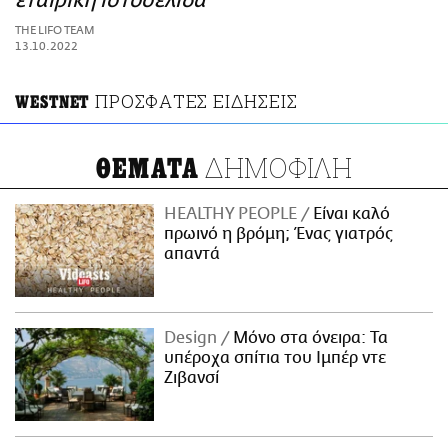
εταιρική ιστοσελίδα
ΑΜΠΑ
THE LIFO TEAM
PRINT
13.10.2022
ΠΡΟΣΦΑΤΕΣ ΕΙΔΗΣΕΙΣ
WESTNET
ΔΗΜΟΦΙΛΗ
ΘΕΜΑΤΑ
HEALTHY PEOPLE
Είναι καλό
πρωινό η βρόμη; Ένας γιατρός
απαντά
Design
Μόνο στα όνειρα: Τα
υπέροχα σπίτια του Ιμπέρ ντε
Ζιβανσί