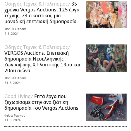
Οδηγός Τέχνες & Πολιτισμός
35
χρόνια Vergos Auctions: 125 έργα
τέχνης, 74 εικαστικοί, μια
μοναδική επετειακή δημοπρασία
The LiFO team
4.6.2024
Οδηγός Τέχνες & Πολιτισμός
VERGOS Auctions: Επετειακή
δημοπρασία Νεοελληνικής
Ζωγραφικής & Γλυπτικής 19ου και
20ου αιώνα
The LiFO team
31.5.2024
Good Living
Επτά έργα που
ξεχωρίσαμε στην ανοιξιάτικη
δημοπρασία του Vergos Auctions
Φιλιώ Ράγκου
11.3.2024