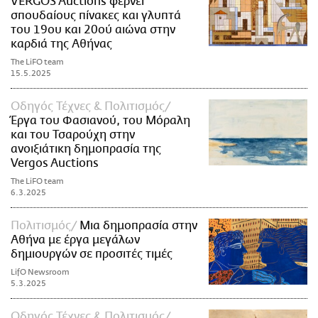
VERGOS Auctions φέρνει
σπουδαίους πίνακες και γλυπτά
του 19ου και 20ού αιώνα στην
καρδιά της Αθήνας
The LiFO team
15.5.2025
Οδηγός Τέχνες & Πολιτισμός
Έργα του Φασιανού, του Μόραλη
και του Τσαρούχη στην
ανοιξιάτικη δημοπρασία της
Vergos Auctions
The LiFO team
6.3.2025
Πολιτισμός
Μια δημοπρασία στην
Αθήνα με έργα μεγάλων
δημιουργών σε προσιτές τιμές
LifO Newsroom
5.3.2025
Οδηγός Τέχνες & Πολιτισμός