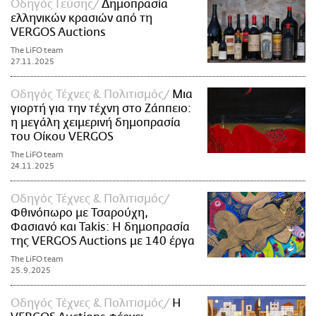
Οδηγός Γεύσης
Δημοπρασία
ελληνικών κρασιών από τη
VERGOS Auctions
The LiFO team
27.11.2025
Οδηγός Τέχνες & Πολιτισμός
Μια
γιορτή για την τέχνη στο Ζάππειο:
η μεγάλη χειμερινή δημοπρασία
του Οίκου VERGOS
The LiFO team
24.11.2025
Οδηγός Τέχνες & Πολιτισμός
Φθινόπωρο με Τσαρούχη,
Φασιανό και Takis: Η δημοπρασία
της VERGOS Auctions με 140 έργα
The LiFO team
25.9.2025
Οδηγός Τέχνες & Πολιτισμός
H