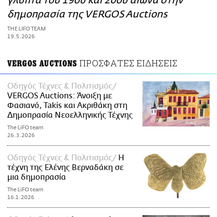
γλυπτά του 19ου και 20ού αιώνα στην
ΑΜΠΑ
δημοπρασία της VERGOS Auctions
PRINT
THE LIFO TEAM
19.5.2026
ΠΡΟΣΦΑΤΕΣ ΕΙΔΗΣΕΙΣ
VERGOS AUCTIONS
Οδηγός Τέχνες & Πολιτισμός
VERGOS Auctions: Άνοιξη με
Φασιανό, Takis και Ακριθάκη στη
Δημοπρασία Νεοελληνικής Τέχνης
The LiFO team
26.3.2026
Οδηγός Τέχνες & Πολιτισμός
Η
τέχνη της Ελένης Βερναδάκη σε
μια δημοπρασία
The LiFO team
16.1.2026