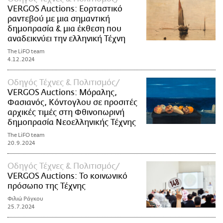
VERGOS Auctions: Εορταστικό
ραντεβού με μια σημαντική
δημοπρασία & μια έκθεση που
αναδεικνύει την ελληνική Τέχνη
The LiFO team
4.12.2024
Οδηγός Τέχνες & Πολιτισμός
VERGOS Auctions: Μόραλης,
Φασιανός, Κόντογλου σε προσιτές
αρχικές τιμές στη Φθινοπωρινή
δημοπρασία Νεοελληνικής Τέχνης
The LiFO team
20.9.2024
Οδηγός Τέχνες & Πολιτισμός
VERGOS Auctions: Το κοινωνικό
πρόσωπο της Τέχνης
Φιλιώ Ράγκου
25.7.2024