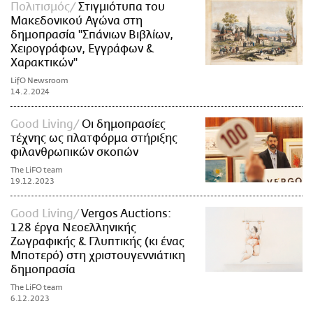
Πολιτισμός
Στιγμιότυπα του
Μακεδονικού Αγώνα στη
δημοπρασία "Σπάνιων Βιβλίων,
Χειρογράφων, Εγγράφων &
Χαρακτικών"
LifO Newsroom
14.2.2024
Good Living
Οι δημοπρασίες
τέχνης ως πλατφόρμα στήριξης
φιλανθρωπικών σκοπών
The LiFO team
19.12.2023
Good Living
Vergos Auctions:
128 έργα Νεοελληνικής
Ζωγραφικής & Γλυπτικής (κι ένας
Μποτερό) στη χριστουγεννιάτικη
δημοπρασία
The LiFO team
6.12.2023