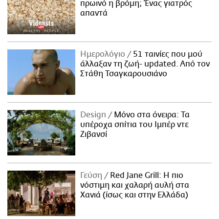
πρωινό η βρόμη; Ένας γιατρός
απαντά
Ημερολόγιο
51 ταινίες που μού
άλλαξαν τη ζωή- updated. Aπό τον
Στάθη Τσαγκαρουσιάνο
Design
Μόνο στα όνειρα: Τα
υπέροχα σπίτια του Ιμπέρ ντε
Ζιβανσί
Γεύση
Red Jane Grill: Η πιο
νόστιμη και χαλαρή αυλή στα
Χανιά (ίσως και στην Ελλάδα)