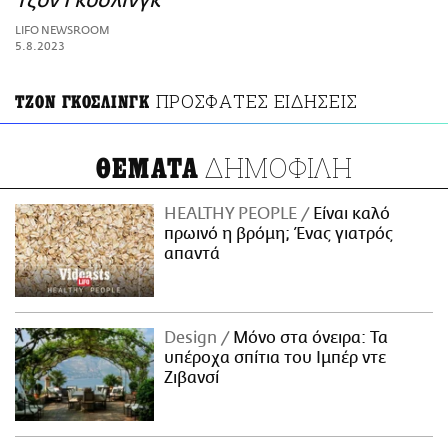
Τζον Γκόσλινγκ
ΑΜΠΑ
LIFO NEWSROOM
PRINT
5.8.2023
ΠΡΟΣΦΑΤΕΣ ΕΙΔΗΣΕΙΣ
ΤΖΟΝ ΓΚΟΣΛΙΝΓΚ
ΔΗΜΟΦΙΛΗ
ΘΕΜΑΤΑ
HEALTHY PEOPLE
Είναι καλό
πρωινό η βρόμη; Ένας γιατρός
απαντά
Design
Μόνο στα όνειρα: Τα
υπέροχα σπίτια του Ιμπέρ ντε
Ζιβανσί