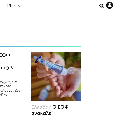
Plus
Θέματα
Συνεντεύξεις
Videos
τα
Αφιερώματα
Ζώδια
Εξομολογήσεις
Blogs
η
ΕΟΦ
Οι Αθηναίοι
Απώλειες
 τζελ
Lgbtqi+
Επιλογές
ίνησης και
οϊόντος
οολούχο τζελ
όλη»
Ελλάδα
Ο ΕΟΦ
ανακαλεί