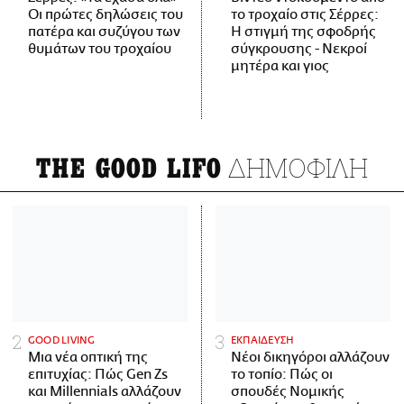
Οι πρώτες δηλώσεις του
το τροχαίο στις Σέρρες:
πατέρα και συζύγου των
Η στιγμή της σφοδρής
θυμάτων του τροχαίου
σύγκρουσης - Νεκροί
μητέρα και γιος
ΔΗΜΟΦΙΛΗ
THE GOOD LIFO
GOOD LIVING
ΕΚΠΑΙΔΕΥΣΗ
Μια νέα οπτική της
Νέοι δικηγόροι αλλάζουν
επιτυχίας: Πώς Gen Zs
το τοπίο: Πώς οι
και Millennials αλλάζουν
σπουδές Νομικής