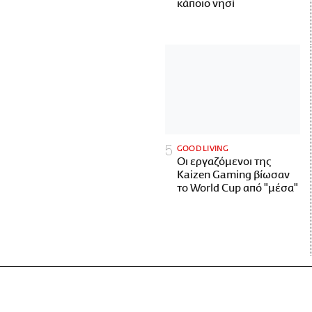
κάποιο νησί
GOOD LIVING
Οι εργαζόμενοι της
Kaizen Gaming βίωσαν
το World Cup από "μέσα"