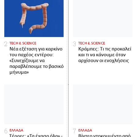
ΤECH & SCIENCE
ΤECH & SCIENCE
Νέα εξέταση για καρκίνο
Κράμπες: Τι τις προκαλεί
του παχέος εντέρου:
και τι να κάνουμε όταν
«Συνεχίζουμε να
αρχίσουν οι ενοχλήσεις
παραβλέπουμε το βασικό
μήνυμα»
ΕΛΛΑΔΑ
ΕΛΛΑΔΑ
Σέρρες: «Τα έχασα όλα» -
Βίντεο ντοκουμέντο από