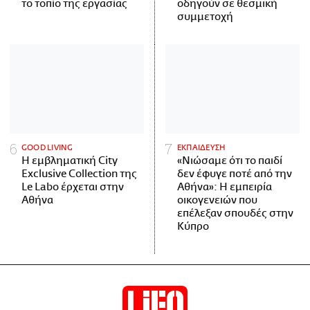
το τοπίο της εργασίας
οδηγούν σε θεσμική
συμμετοχή
GOOD LIVING
ΕΚΠΑΙΔΕΥΣΗ
Η εμβληματική City
«Νιώσαμε ότι το παιδί
Exclusive Collection της
δεν έφυγε ποτέ από την
Le Labo έρχεται στην
Αθήνα»: Η εμπειρία
Αθήνα
οικογενειών που
επέλεξαν σπουδές στην
Κύπρο