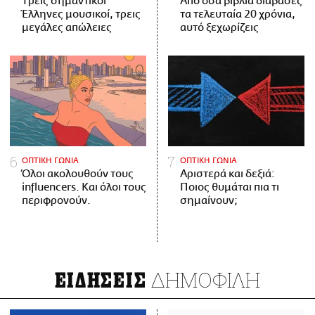
Tρεις σημαντικοί
Από όσα βιβλία διάβασες
Έλληνες μουσικοί, τρεις
τα τελευταία 20 χρόνια,
μεγάλες απώλειες
αυτό ξεχωρίζεις
ΟΠΤΙΚΗ ΓΩΝΙΑ
ΟΠΤΙΚΗ ΓΩΝΙΑ
Όλοι ακολουθούν τους
Αριστερά και δεξιά:
influencers. Και όλοι τους
Ποιος θυμάται πια τι
περιφρονούν.
σημαίνουν;
ΔΗΜΟΦΙΛΗ
ΕΙΔΗΣΕΙΣ