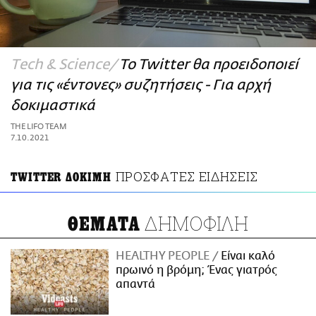
ΑΜΠΑ
PRINT
Τech & Science
Το Twitter θα προειδοποιεί
για τις «έντονες» συζητήσεις - Για αρχή
δοκιμαστικά
THE LIFO TEAM
7.10.2021
ΠΡΟΣΦΑΤΕΣ ΕΙΔΗΣΕΙΣ
TWITTER ΔΟΚΙΜΗ
ΔΗΜΟΦΙΛΗ
ΘΕΜΑΤΑ
HEALTHY PEOPLE
Είναι καλό
πρωινό η βρόμη; Ένας γιατρός
απαντά