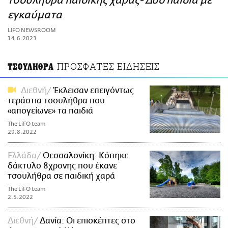
τσουλήθρα παιδικής χαράς- Δυο παιδιά με
ΑΜΠΑ
εγκαύματα
PRINT
LIFO NEWSROOM
14.6.2023
ΠΡΟΣΦΑΤΕΣ ΕΙΔΗΣΕΙΣ
ΤΣΟΥΛΗΘΡΑ
Διεθνή
Έκλεισαν επειγόντως
τεράστια τσουλήθρα που
«απογείωνε» τα παιδιά
The LiFO team
29.8.2022
Ελλάδα
Θεσσαλονίκη: Κόπηκε
δάκτυλο 8χρονης που έκανε
τσουλήθρα σε παιδική χαρά
The LiFO team
2.5.2022
Διεθνή
Δανία: Οι επισκέπτες στο