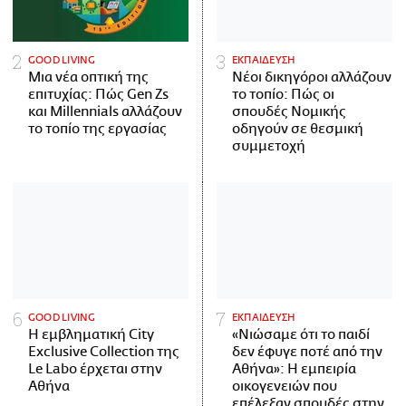
GOOD LIVING
ΕΚΠΑΙΔΕΥΣΗ
Μια νέα οπτική της
Νέοι δικηγόροι αλλάζουν
επιτυχίας: Πώς Gen Zs
το τοπίο: Πώς οι
και Millennials αλλάζουν
σπουδές Νομικής
το τοπίο της εργασίας
οδηγούν σε θεσμική
συμμετοχή
GOOD LIVING
ΕΚΠΑΙΔΕΥΣΗ
Η εμβληματική City
«Νιώσαμε ότι το παιδί
Exclusive Collection της
δεν έφυγε ποτέ από την
Le Labo έρχεται στην
Αθήνα»: Η εμπειρία
Αθήνα
οικογενειών που
επέλεξαν σπουδές στην