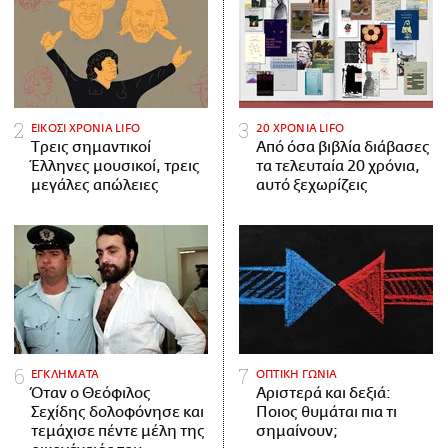
ΕΙΚΟΣΙ ΧΡΟΝΙΑ LIFO
20 ΧΡΟΝΙΑ LIFO
Tρεις σημαντικοί
Από όσα βιβλία διάβασες
Έλληνες μουσικοί, τρεις
τα τελευταία 20 χρόνια,
μεγάλες απώλειες
αυτό ξεχωρίζεις
ΕΓΚΛΗΜΑΤΑ
ΟΠΤΙΚΗ ΓΩΝΙΑ
Όταν ο Θεόφιλος
Αριστερά και δεξιά:
Σεχίδης δολοφόνησε και
Ποιος θυμάται πια τι
τεμάχισε πέντε μέλη της
σημαίνουν;