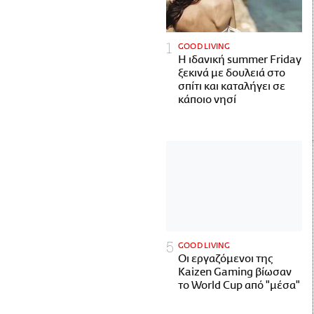
GOOD LIVING
Η ιδανική summer Friday
ξεκινά με δουλειά στο
σπίτι και καταλήγει σε
κάποιο νησί
GOOD LIVING
Οι εργαζόμενοι της
Kaizen Gaming βίωσαν
το World Cup από "μέσα"