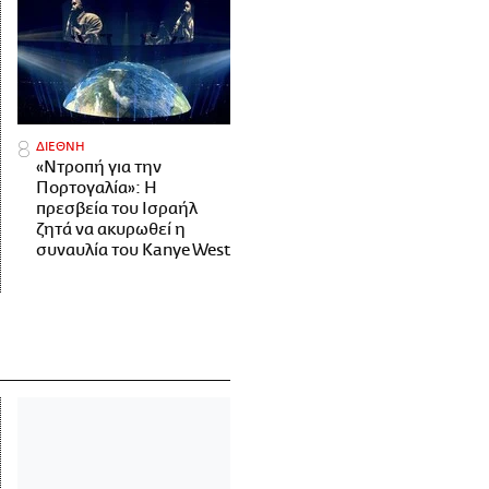
ΔΙΕΘΝΗ
«Ντροπή για την
Πορτογαλία»: Η
πρεσβεία του Ισραήλ
ζητά να ακυρωθεί η
συναυλία του Kanye West