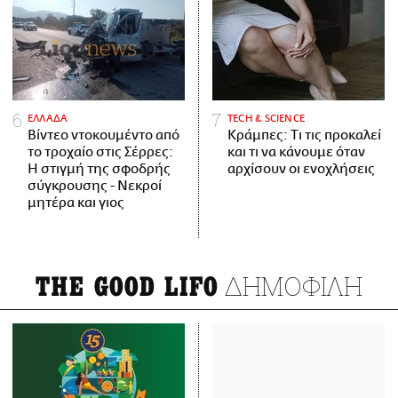
ΕΛΛΑΔΑ
ΤECH & SCIENCE
Βίντεο ντοκουμέντο από
Κράμπες: Τι τις προκαλεί
το τροχαίο στις Σέρρες:
και τι να κάνουμε όταν
Η στιγμή της σφοδρής
αρχίσουν οι ενοχλήσεις
σύγκρουσης - Νεκροί
μητέρα και γιος
ΔΗΜΟΦΙΛΗ
THE GOOD LIFO