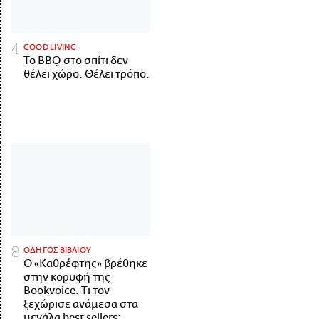
GOOD LIVING
Το BBQ στο σπίτι δεν
θέλει χώρο. Θέλει τρόπο.
ΟΔΗΓΟΣ ΒΙΒΛΙΟΥ
Ο «Καθρέφτης» βρέθηκε
στην κορυφή της
Bookvoice. Τι τον
ξεχώρισε ανάμεσα στα
μεγάλα best sellers;