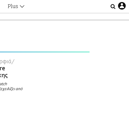
Plus
Θέματα
Συνεντεύξεις
Videos
τα
Αφιερώματα
Ζώδια
Εξομολογήσεις
Blogs
η
ρφιά
Οι Αθηναίοι
re
Απώλειες
κης
Lgbtqi+
atch
Επιλογές
εχειλίζει από