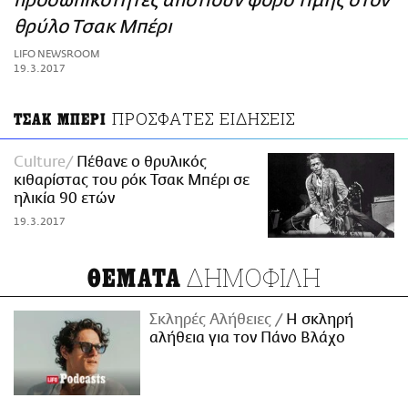
προσωπικότητες αποτίουν φόρο τιμής στον
ΑΜΠΑ
θρύλο Τσακ Μπέρι
PRINT
LIFO NEWSROOM
19.3.2017
ΠΡΟΣΦΑΤΕΣ ΕΙΔΗΣΕΙΣ
ΤΣΑΚ ΜΠΕΡΙ
Culture
Πέθανε ο θρυλικός
κιθαρίστας του ρόκ Τσακ Μπέρι σε
ηλικία 90 ετών
19.3.2017
ΔΗΜΟΦΙΛΗ
ΘΕΜΑΤΑ
Σκληρές Αλήθειες
H σκληρή
αλήθεια για τον Πάνο Βλάχο