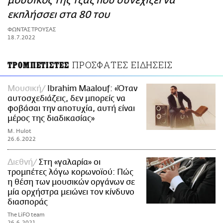
μουσικός της τζαζ που συνεχίζει να
ΑΜΠΑ
εκπλήσσει στα 80 του
PRINT
ΦΩΝΤΑΣ ΤΡΟΥΣΑΣ
18.7.2022
ΠΡΟΣΦΑΤΕΣ ΕΙΔΗΣΕΙΣ
ΤΡΟΜΠΕΤΙΣΤΕΣ
Μουσική
Ibrahim Maalouf: «Όταν
αυτοσχεδιάζεις, δεν μπορείς να
φοβάσαι την αποτυχία, αυτή είναι
μέρος της διαδικασίας»
M. Hulot
26.6.2022
Διεθνή
Στη «γαλαρία» οι
τρομπέτες λόγω κορωνοϊού: Πώς
η θέση των μουσικών οργάνων σε
μία ορχήστρα μειώνει τον κίνδυνο
διασπoράς
The LiFO team
26.6.2021