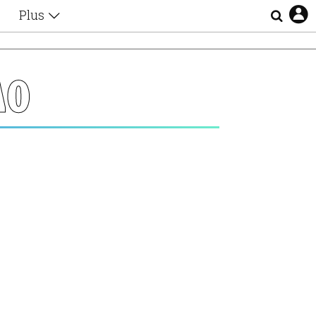
Plus
Θέματα
Συνεντεύξεις
Videos
ΔΟ
τα
Αφιερώματα
Ζώδια
Εξομολογήσεις
Blogs
η
Οι Αθηναίοι
Απώλειες
Lgbtqi+
Επιλογές