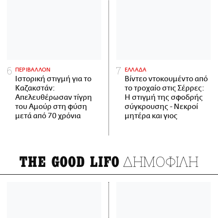
ΠΕΡΙΒΑΛΛΟΝ
ΕΛΛΑΔΑ
Ιστορική στιγμή για το
Βίντεο ντοκουμέντο από
Καζακστάν:
το τροχαίο στις Σέρρες:
Απελευθέρωσαν τίγρη
Η στιγμή της σφοδρής
του Αμούρ στη φύση
σύγκρουσης - Νεκροί
μετά από 70 χρόνια
μητέρα και γιος
ΔΗΜΟΦΙΛΗ
THE GOOD LIFO