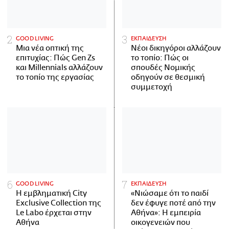
GOOD LIVING
ΕΚΠΑΙΔΕΥΣΗ
Μια νέα οπτική της
Νέοι δικηγόροι αλλάζουν
επιτυχίας: Πώς Gen Zs
το τοπίο: Πώς οι
και Millennials αλλάζουν
σπουδές Νομικής
το τοπίο της εργασίας
οδηγούν σε θεσμική
συμμετοχή
GOOD LIVING
ΕΚΠΑΙΔΕΥΣΗ
Η εμβληματική City
«Νιώσαμε ότι το παιδί
Exclusive Collection της
δεν έφυγε ποτέ από την
Le Labo έρχεται στην
Αθήνα»: Η εμπειρία
Αθήνα
οικογενειών που