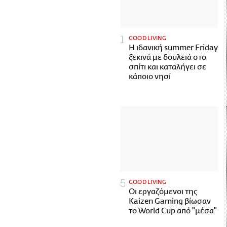
GOOD LIVING
Η ιδανική summer Friday
ξεκινά με δουλειά στο
σπίτι και καταλήγει σε
κάποιο νησί
GOOD LIVING
Οι εργαζόμενοι της
Kaizen Gaming βίωσαν
το World Cup από "μέσα"