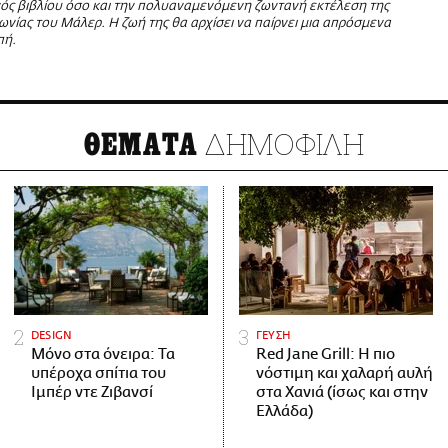
ός βιβλίου όσο και την πολυαναμενόμενη ζωντανή εκτέλεση της
νίας του Μάλερ. Η ζωή της θα αρχίσει να παίρνει μια απρόσμενα
πή.
ΔΗΜΟΦΙΛΗ
ΘΕΜΑΤΑ
DESIGN
ΓΕΥΣΗ
Μόνο στα όνειρα: Τα
Red Jane Grill: Η πιο
υπέροχα σπίτια του
νόστιμη και χαλαρή αυλή
Ιμπέρ ντε Ζιβανσί
στα Χανιά (ίσως και στην
Ελλάδα)