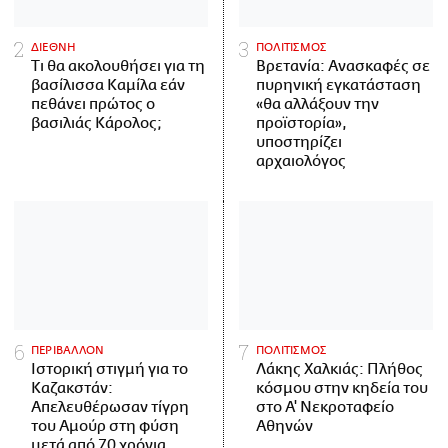
ΔΙΕΘΝΗ
ΠΟΛΙΤΙΣΜΟΣ
Τι θα ακολουθήσει για τη
Βρετανία: Ανασκαφές σε
βασίλισσα Καμίλα εάν
πυρηνική εγκατάσταση
πεθάνει πρώτος ο
«θα αλλάξουν την
βασιλιάς Κάρολος;
προϊστορία»,
υποστηρίζει
αρχαιολόγος
ΠΕΡΙΒΑΛΛΟΝ
ΠΟΛΙΤΙΣΜΟΣ
Ιστορική στιγμή για το
Λάκης Χαλκιάς: Πλήθος
Καζακστάν:
κόσμου στην κηδεία του
Απελευθέρωσαν τίγρη
στο Α' Νεκροταφείο
του Αμούρ στη φύση
Αθηνών
μετά από 70 χρόνια