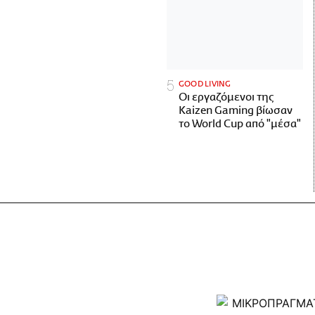
GOOD LIVING
Οι εργαζόμενοι της
Kaizen Gaming βίωσαν
το World Cup από "μέσα"