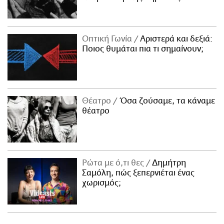
Οπτική Γωνία
Αριστερά και δεξιά:
Ποιος θυμάται πια τι σημαίνουν;
Θέατρο
Όσα ζούσαμε, τα κάναμε
θέατρο
Ρώτα με ό,τι θες
Δημήτρη
Σαμόλη, πώς ξεπερνιέται ένας
χωρισμός;