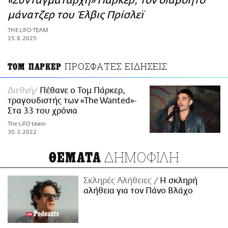
«Συνταγματάρχη» Πάρκερ, τον διαβόητο
ΑΜΠΑ
μάνατζερ του Έλβις Πρίσλεϊ
PRINT
THE LIFO TEAM
15.8.2025
ΠΡΟΣΦΑΤΕΣ ΕΙΔΗΣΕΙΣ
ΤΟΜ ΠΑΡΚΕΡ
Διεθνή
Πέθανε ο Τομ Πάρκερ,
τραγουδιστής των «The Wanted»-
Στα 33 του χρόνια
The LiFO team
30.3.2022
ΔΗΜΟΦΙΛΗ
ΘΕΜΑΤΑ
Σκληρές Αλήθειες
H σκληρή
αλήθεια για τον Πάνο Βλάχο