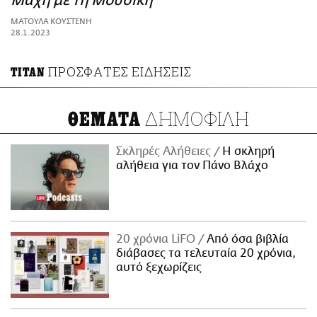
Μάχη με τη Μουσική
ΑΜΠΑ
ΜΑΤΟΥΛΑ ΚΟΥΣΤΕΝΗ
PRINT
28.1.2023
ΠΡΟΣΦΑΤΕΣ ΕΙΔΗΣΕΙΣ
ΤΙΤΑΝ
ΔΗΜΟΦΙΛΗ
ΘΕΜΑΤΑ
Σκληρές Αλήθειες
H σκληρή
αλήθεια για τον Πάνο Βλάχο
20 χρόνια LiFO
Από όσα βιβλία
διάβασες τα τελευταία 20 χρόνια,
αυτό ξεχωρίζεις