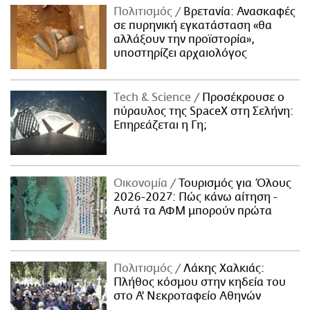
Πολιτισμός
Βρετανία: Ανασκαφές
σε πυρηνική εγκατάσταση «θα
αλλάξουν την προϊστορία»,
υποστηρίζει αρχαιολόγος
Τech & Science
Προσέκρουσε ο
πύραυλος της SpaceX στη Σελήνη:
Επηρεάζεται η Γη;
Οικονομία
Τουρισμός για Όλους
2026-2027: Πώς κάνω αίτηση -
Αυτά τα ΑΦΜ μπορούν πρώτα
Πολιτισμός
Λάκης Χαλκιάς:
Πλήθος κόσμου στην κηδεία του
στο Α' Νεκροταφείο Αθηνών