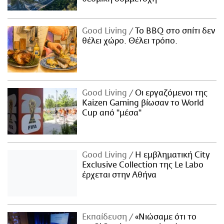
Good Living
Το BBQ στο σπίτι δεν
θέλει χώρο. Θέλει τρόπο.
Good Living
Οι εργαζόμενοι της
Kaizen Gaming βίωσαν το World
Cup από "μέσα"
Good Living
Η εμβληματική City
Exclusive Collection της Le Labo
έρχεται στην Αθήνα
Εκπαίδευση
«Νιώσαμε ότι το