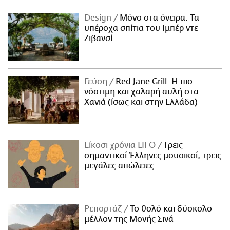
Design
Μόνο στα όνειρα: Τα
υπέροχα σπίτια του Ιμπέρ ντε
Ζιβανσί
Γεύση
Red Jane Grill: Η πιο
νόστιμη και χαλαρή αυλή στα
Χανιά (ίσως και στην Ελλάδα)
Είκοσι χρόνια LIFO
Tρεις
σημαντικοί Έλληνες μουσικοί, τρεις
μεγάλες απώλειες
Ρεπορτάζ
Το θολό και δύσκολο
μέλλον της Μονής Σινά