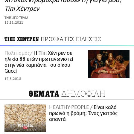
Χίτσκοκ «τρομοκρατούσε» τη γιαγιά μου,
ΑΜΠΑ
Τίπι Χέντρεν
PRINT
THE LIFO TEAM
15.11.2021
ΠΡΟΣΦΑΤΕΣ ΕΙΔΗΣΕΙΣ
ΤΙΠΙ ΧΕΝΤΡΕΝ
Πολιτισμός
Η Τίπι Χέντρεν σε
ηλικία 88 ετών πρωταγωνιστεί
στην νέα καμπάνια του οίκου
Gucci
17.5.2018
ΔΗΜΟΦΙΛΗ
ΘΕΜΑΤΑ
HEALTHY PEOPLE
Είναι καλό
πρωινό η βρόμη; Ένας γιατρός
απαντά