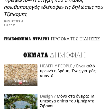
τηλέφωνο»- Η στιγμή που ο Ιταλός
ΑΜΠΑ
πρωθυπουργός «διέκοψε» τις δηλώσεις του
PRINT
Τζέικομπς
THE LIFO TEAM
2.8.2021
ΠΡΟΣΦΑΤΕΣ ΕΙΔΗΣΕΙΣ
ΤΗΛΕΦΩΝΗΜΑ ΝΤΡΑΓΚΙ
ΔΗΜΟΦΙΛΗ
ΘΕΜΑΤΑ
HEALTHY PEOPLE
Είναι καλό
πρωινό η βρόμη; Ένας γιατρός
απαντά
Design
Μόνο στα όνειρα: Τα
υπέροχα σπίτια του Ιμπέρ ντε
Ζιβανσί