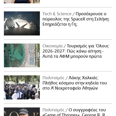
Τech & Science
Προσέκρουσε ο
πύραυλος της SpaceX στη Σελήνη:
Επηρεάζεται η Γη;
Οικονομία
Τουρισμός για Όλους
2026-2027: Πώς κάνω αίτηση -
Αυτά τα ΑΦΜ μπορούν πρώτα
Πολιτισμός
Λάκης Χαλκιάς:
Πλήθος κόσμου στην κηδεία του
στο Α' Νεκροταφείο Αθηνών
Πολιτισμός
Ο συγγραφέας του
«Game of Thrones», George R. R.