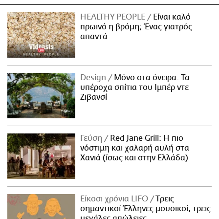
HEALTHY PEOPLE
Είναι καλό
πρωινό η βρόμη; Ένας γιατρός
απαντά
Design
Μόνο στα όνειρα: Τα
υπέροχα σπίτια του Ιμπέρ ντε
Ζιβανσί
Γεύση
Red Jane Grill: Η πιο
νόστιμη και χαλαρή αυλή στα
Χανιά (ίσως και στην Ελλάδα)
Είκοσι χρόνια LIFO
Tρεις
σημαντικοί Έλληνες μουσικοί, τρεις
μεγάλες απώλειες