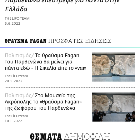
Παρθενώνα επέστρεψε για πάντα στην
ΑΜΠΑ
Ελλάδα
PRINT
THE LIFO TEAM
5.6.2022
ΠΡΟΣΦΑΤΕΣ ΕΙΔΗΣΕΙΣ
ΘΡΑΥΣΜΑ FAGAN
Πολιτισμός
Το θραύσμα Fagan
του Παρθενώνα θα μείνει για
πάντα εδώ - Η Σικελία είπε το «ναι»
The LiFO team
20.5.2022
Πολιτισμός
Στο Μουσείο της
Ακρόπολης το «θραύσμα Fagan»
της ζωφόρου του Παρθενώνα
The LiFO team
10.1.2022
ΔΗΜΟΦΙΛΗ
ΘΕΜΑΤΑ