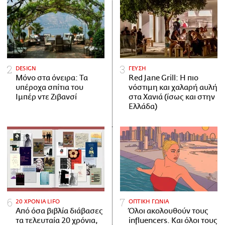
DESIGN
ΓΕΥΣΗ
Μόνο στα όνειρα: Τα
Red Jane Grill: Η πιο
υπέροχα σπίτια του
νόστιμη και χαλαρή αυλή
Ιμπέρ ντε Ζιβανσί
στα Χανιά (ίσως και στην
Ελλάδα)
20 ΧΡΟΝΙΑ LIFO
ΟΠΤΙΚΗ ΓΩΝΙΑ
Από όσα βιβλία διάβασες
Όλοι ακολουθούν τους
τα τελευταία 20 χρόνια,
influencers. Και όλοι τους