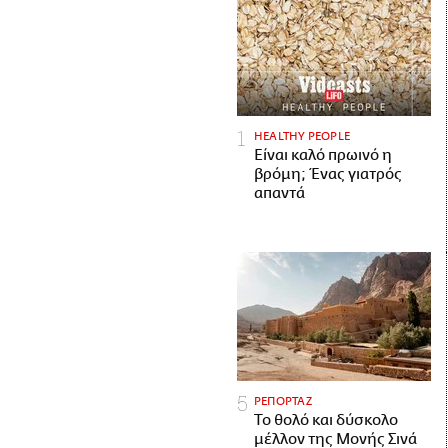
HEALTHY PEOPLE
Είναι καλό πρωινό η
βρόμη; Ένας γιατρός
απαντά
ΡΕΠΟΡΤΑΖ
Το θολό και δύσκολο
μέλλον της Μονής Σινά