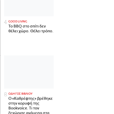
GOOD LIVING
Το BBQ στο σπίτι δεν
θέλει χώρο. Θέλει τρόπο.
ΟΔΗΓΟΣ ΒΙΒΛΙΟΥ
Ο «Καθρέφτης» βρέθηκε
στην κορυφή της
Bookvoice. Τι τον
ξεχώρισε ανάμεσα στα