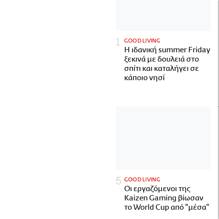
GOOD LIVING
Η ιδανική summer Friday
ξεκινά με δουλειά στο
σπίτι και καταλήγει σε
κάποιο νησί
GOOD LIVING
Οι εργαζόμενοι της
Kaizen Gaming βίωσαν
το World Cup από "μέσα"