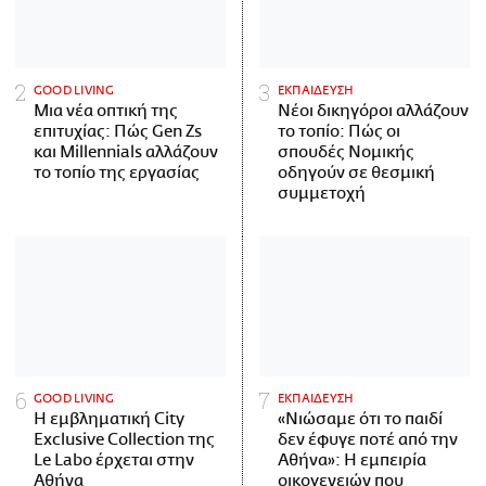
GOOD LIVING
ΕΚΠΑΙΔΕΥΣΗ
Μια νέα οπτική της
Νέοι δικηγόροι αλλάζουν
επιτυχίας: Πώς Gen Zs
το τοπίο: Πώς οι
και Millennials αλλάζουν
σπουδές Νομικής
το τοπίο της εργασίας
οδηγούν σε θεσμική
συμμετοχή
GOOD LIVING
ΕΚΠΑΙΔΕΥΣΗ
Η εμβληματική City
«Νιώσαμε ότι το παιδί
Exclusive Collection της
δεν έφυγε ποτέ από την
Le Labo έρχεται στην
Αθήνα»: Η εμπειρία
Αθήνα
οικογενειών που