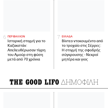
ΠΕΡΙΒΑΛΛΟΝ
ΕΛΛΑΔΑ
Ιστορική στιγμή για το
Βίντεο ντοκουμέντο από
Καζακστάν:
το τροχαίο στις Σέρρες:
Απελευθέρωσαν τίγρη
Η στιγμή της σφοδρής
του Αμούρ στη φύση
σύγκρουσης - Νεκροί
μετά από 70 χρόνια
μητέρα και γιος
ΔΗΜΟΦΙΛΗ
THE GOOD LIFO