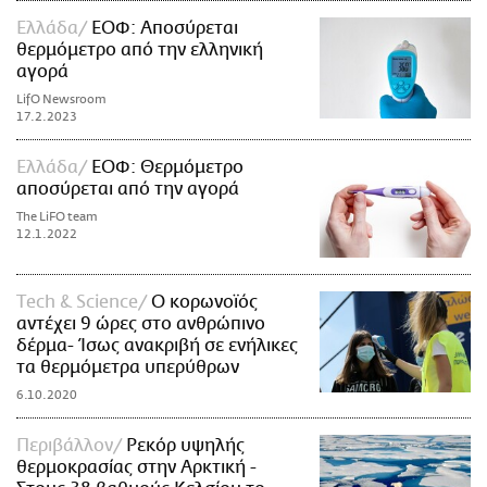
Ελλάδα
ΕΟΦ: Αποσύρεται
θερμόμετρο από την ελληνική
αγορά
LifO Newsroom
17.2.2023
Ελλάδα
ΕΟΦ: Θερμόμετρο
αποσύρεται από την αγορά
The LiFO team
12.1.2022
Τech & Science
Ο κορωνοϊός
αντέχει 9 ώρες στο ανθρώπινο
δέρμα- Ίσως ανακριβή σε ενήλικες
τα θερμόμετρα υπερύθρων
6.10.2020
Περιβάλλον
Ρεκόρ υψηλής
θερμοκρασίας στην Αρκτική -