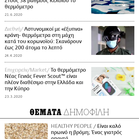
Στους 38 βαθμούς Κελσίου το
θερμόμετρο
21.6.2020
Διεθνή
Αστυνομικοί με «έξυπνα»
κράνη- θερμόμετρα στη μάχη
κατά του κορωνοϊού: Σκανάρουν
έως 200 άτομα το λεπτό
24.4.2020
Επιχειρείν/Market
Το θερμόμετρο
Νέας Γενιάς Fever Scout™ είναι
πλέον διαθέσιμο στην Ελλάδα και
την Κύπρο
23.3.2020
ΔΗΜΟΦΙΛΗ
ΘΕΜΑΤΑ
HEALTHY PEOPLE
Είναι καλό
πρωινό η βρόμη; Ένας γιατρός
απαντά