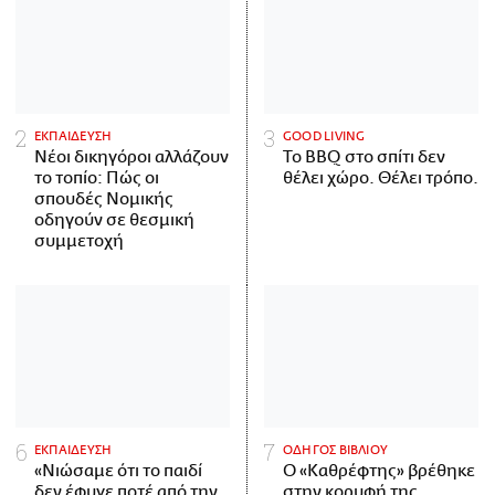
ΕΚΠΑΙΔΕΥΣΗ
GOOD LIVING
Νέοι δικηγόροι αλλάζουν
Το BBQ στο σπίτι δεν
το τοπίο: Πώς οι
θέλει χώρο. Θέλει τρόπο.
σπουδές Νομικής
οδηγούν σε θεσμική
συμμετοχή
ΕΚΠΑΙΔΕΥΣΗ
ΟΔΗΓΟΣ ΒΙΒΛΙΟΥ
«Νιώσαμε ότι το παιδί
Ο «Καθρέφτης» βρέθηκε
δεν έφυγε ποτέ από την
στην κορυφή της