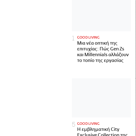
GOOD LIVING
Μια νέα οπτική της
επιτυχίας: Πώς Gen Zs
και Millennials αλλάζουν
το τοπίο της εργασίας
GOOD LIVING
Η εμβληματική City
Exclusive Collection της