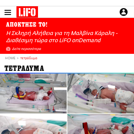
Παράκαμψη
προς
το
ΕΙΔΗΣΕΙΣ
κυρίως
ΑΠΟΚΤΗΣΕ ΤΟ!
περιεχόμενο
CULTURE
Η Σκληρή Αλήθεια για τη Μαλβίνα Κάραλη -
ΑΠΟΨΕΙΣ
Διαθέσιμη τώρα στo LiFO onDemand
ΤΡΟΠΟΣ ΖΩΗΣ
Δείτε περισσότερα
PODCASTS
HOME
τετράδυμα
Plus
ΤΕΤΡΑΔΥΜΑ
LIFO SHOP
NEWSLETTER
ΜΙΚΡΟΠΡΑΓΜΑΤΑ
THE GOOD LIFO
LIFOLAND
CITY GUIDE