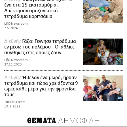
ένα στα 15 εκατομμύρια:
Απέκτησαν ομοζυγωτικά
τετράδυμα κοριτσάκια
LifO Newsroom
7.5.2024
Διεθνή
Γάζα: Γέννησε τετράδυμα
εν μέσω του πολέμου - Οι άθλιες
συνθήκες στις οποίες ζουν
LifO Newsroom
27.12.2023
Διεθνή
Ήθελαν ένα μωρό, ήρθαν
τετράδυμα και τώρα χρειάζονται 9
ώρες κάθε μέρα για την φροντίδα
τους
The LiFO team
19.8.2022
ΔΗΜΟΦΙΛΗ
ΘΕΜΑΤΑ