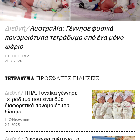
ΑΜΠΑ
PRINT
Διεθνή
Αυστραλία: Γέννησε φυσικά
πανομοιότυπα τετράδυμα από ένα μόνο
ωάριο
THE LIFO TEAM
21.7.2026
ΠΡΟΣΦΑΤΕΣ ΕΙΔΗΣΕΙΣ
ΤΕΤΡΑΔΥΜΑ
Διεθνή
ΗΠΑ: Γυναίκα γέννησε
τετράδυμα που είναι δύο
διαφορετικά πανομοιότυπα
δίδυμα
LifO Newsroom
2.1.2025
Διεθνή
Οικογένεια «πέτυχε» το