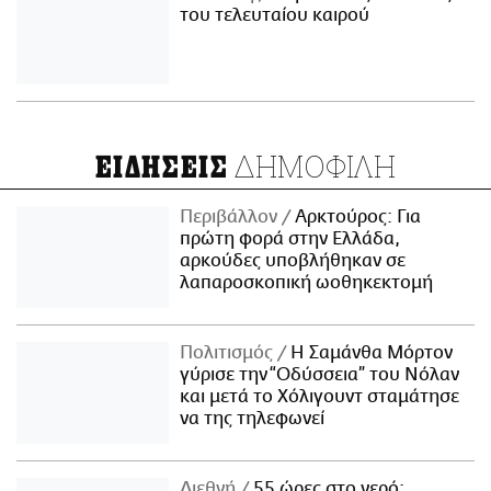
του τελευταίου καιρού
ΔΗΜΟΦΙΛΗ
ΕΙΔΗΣΕΙΣ
Περιβάλλον
Αρκτούρος: Για
πρώτη φορά στην Ελλάδα,
αρκούδες υποβλήθηκαν σε
λαπαροσκοπική ωοθηκεκτομή
Πολιτισμός
Η Σαμάνθα Μόρτον
γύρισε την “Οδύσσεια” του Νόλαν
και μετά το Χόλιγουντ σταμάτησε
να της τηλεφωνεί
Διεθνή
55 ώρες στο νερό: