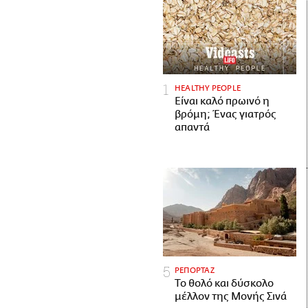
HEALTHY PEOPLE
Είναι καλό πρωινό η
βρόμη; Ένας γιατρός
απαντά
ΡΕΠΟΡΤΑΖ
Το θολό και δύσκολο
μέλλον της Μονής Σινά