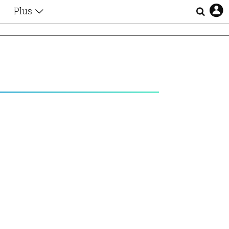
Plus
Θέματα
Συνεντεύξεις
Videos
Σ
τα
Αφιερώματα
Ζώδια
Εξομολογήσεις
Blogs
η
Οι Αθηναίοι
Απώλειες
Lgbtqi+
Επιλογές