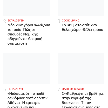
ΕΚΠΑΙΔΕΥΣΗ
GOOD LIVING
Νέοι δικηγόροι αλλάζουν
Το BBQ στο σπίτι δεν
το τοπίο: Πώς οι
θέλει χώρο. Θέλει τρόπο.
σπουδές Νομικής
οδηγούν σε θεσμική
συμμετοχή
ΕΚΠΑΙΔΕΥΣΗ
ΟΔΗΓΟΣ ΒΙΒΛΙΟΥ
«Νιώσαμε ότι το παιδί
Ο «Καθρέφτης» βρέθηκε
δεν έφυγε ποτέ από την
στην κορυφή της
Αθήνα»: Η εμπειρία
Bookvoice. Τι τον
οικογενειών που
ξεχώρισε ανάμεσα στα