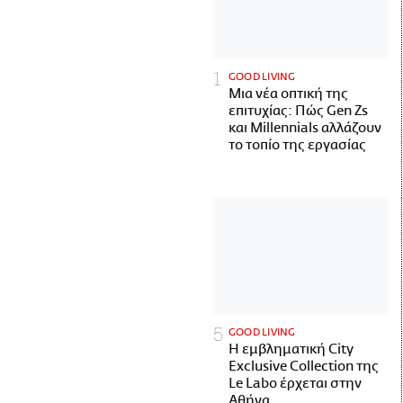
GOOD LIVING
Μια νέα οπτική της
επιτυχίας: Πώς Gen Zs
και Millennials αλλάζουν
το τοπίο της εργασίας
GOOD LIVING
Η εμβληματική City
Exclusive Collection της
Le Labo έρχεται στην
Αθήνα