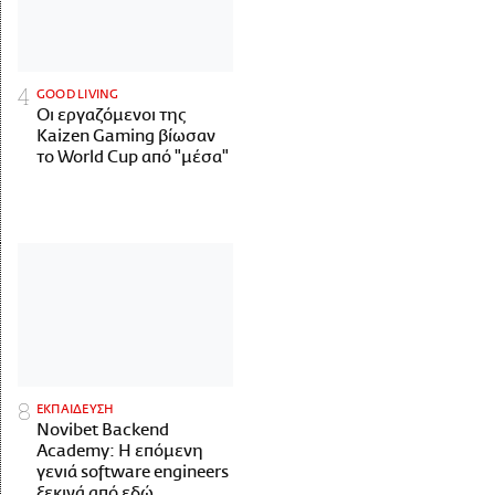
GOOD LIVING
Οι εργαζόμενοι της
Kaizen Gaming βίωσαν
το World Cup από "μέσα"
ΕΚΠΑΙΔΕΥΣΗ
Novibet Backend
Academy: Η επόμενη
γενιά software engineers
ξεκινά από εδώ