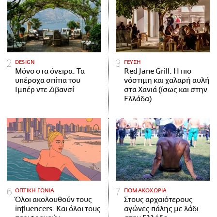
DESIGN
ΓΕΥΣΗ
Μόνο στα όνειρα: Τα
Red Jane Grill: Η πιο
υπέροχα σπίτια του
νόστιμη και χαλαρή αυλή
Ιμπέρ ντε Ζιβανσί
στα Χανιά (ίσως και στην
Ελλάδα)
ΟΠΤΙΚΗ ΓΩΝΙΑ
ΠΟΜΑΚΟΧΩΡΙΑ
Όλοι ακολουθούν τους
Στους αρχαιότερους
influencers. Και όλοι τους
αγώνες πάλης με λάδι