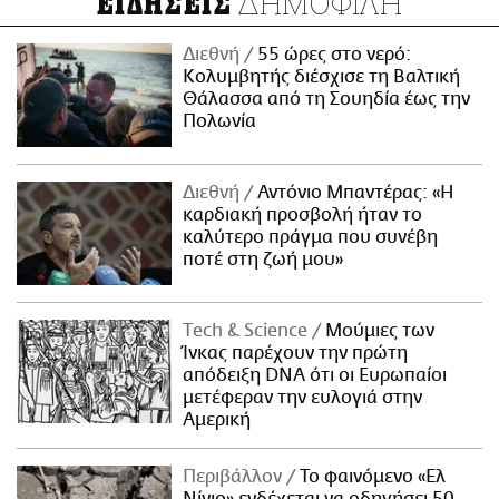
ΔΗΜΟΦΙΛΗ
ΕΙΔΗΣΕΙΣ
Διεθνή
55 ώρες στο νερό:
Κολυμβητής διέσχισε τη Βαλτική
Θάλασσα από τη Σουηδία έως την
Πολωνία
Διεθνή
Αντόνιο Μπαντέρας: «Η
καρδιακή προσβολή ήταν το
καλύτερο πράγμα που συνέβη
ποτέ στη ζωή μου»
Τech & Science
Μούμιες των
Ίνκας παρέχουν την πρώτη
απόδειξη DNA ότι οι Ευρωπαίοι
μετέφεραν την ευλογιά στην
Αμερική
Περιβάλλον
Το φαινόμενο «Ελ
Νίνιο» ενδέχεται να οδηγήσει 50