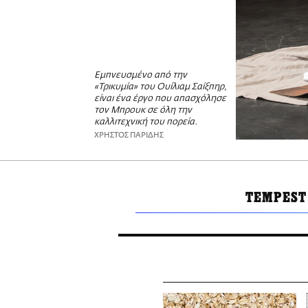
Εμπνευσμένο από την
«Τρικυμία» του Ουίλιαμ Σαίξπηρ,
είναι ένα έργο που απασχόλησε
τον Μπρουκ σε όλη την
καλλιτεχνική του πορεία.
ΧΡΗΣΤΟΣ ΠΑΡΙΔΗΣ
TEMPEST