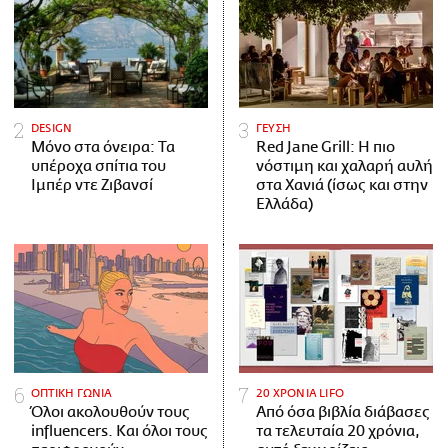
DESIGN
ΓΕΥΣΗ
Μόνο στα όνειρα: Τα
Red Jane Grill: Η πιο
υπέροχα σπίτια του
νόστιμη και χαλαρή αυλή
Ιμπέρ ντε Ζιβανσί
στα Χανιά (ίσως και στην
Ελλάδα)
ΟΠΤΙΚΗ ΓΩΝΙΑ
20 ΧΡΟΝΙΑ LIFO
Όλοι ακολουθούν τους
Από όσα βιβλία διάβασες
influencers. Και όλοι τους
τα τελευταία 20 χρόνια,