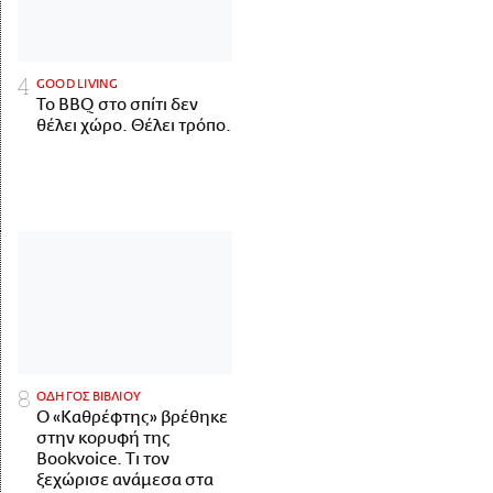
GOOD LIVING
Το BBQ στο σπίτι δεν
θέλει χώρο. Θέλει τρόπο.
ΟΔΗΓΟΣ ΒΙΒΛΙΟΥ
Ο «Καθρέφτης» βρέθηκε
στην κορυφή της
Bookvoice. Τι τον
ξεχώρισε ανάμεσα στα