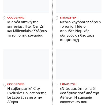
GOOD LIVING
ΕΚΠΑΙΔΕΥΣΗ
Μια νέα οπτική της
Νέοι δικηγόροι αλλάζουν
επιτυχίας: Πώς Gen Zs
το τοπίο: Πώς οι
και Millennials αλλάζουν
σπουδές Νομικής
το τοπίο της εργασίας
οδηγούν σε θεσμική
συμμετοχή
GOOD LIVING
ΕΚΠΑΙΔΕΥΣΗ
Η εμβληματική City
«Νιώσαμε ότι το παιδί
Exclusive Collection της
δεν έφυγε ποτέ από την
Le Labo έρχεται στην
Αθήνα»: Η εμπειρία
Αθήνα
οικογενειών που