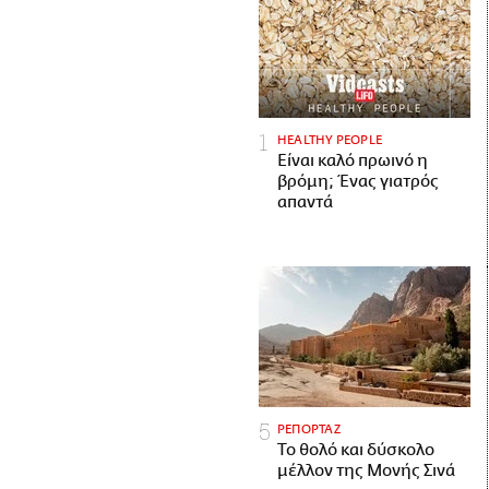
HEALTHY PEOPLE
Είναι καλό πρωινό η
βρόμη; Ένας γιατρός
απαντά
ΡΕΠΟΡΤΑΖ
Το θολό και δύσκολο
μέλλον της Μονής Σινά