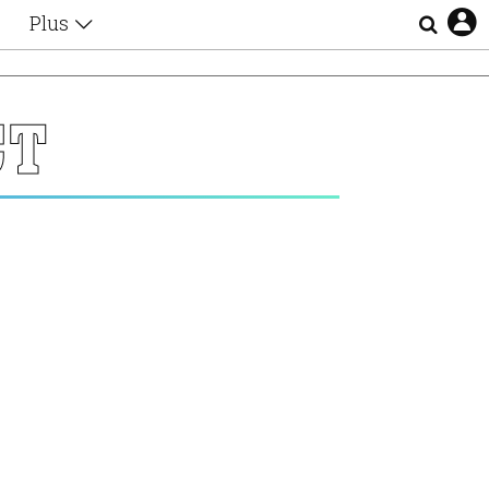
Plus
Θέματα
Συνεντεύξεις
Videos
CT
τα
Αφιερώματα
Ζώδια
Εξομολογήσεις
Blogs
η
Οι Αθηναίοι
Απώλειες
Lgbtqi+
Επιλογές