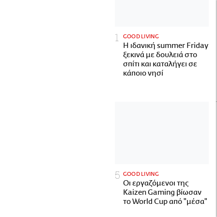
GOOD LIVING
Η ιδανική summer Friday
ξεκινά με δουλειά στο
σπίτι και καταλήγει σε
κάποιο νησί
GOOD LIVING
Οι εργαζόμενοι της
Kaizen Gaming βίωσαν
το World Cup από "μέσα"