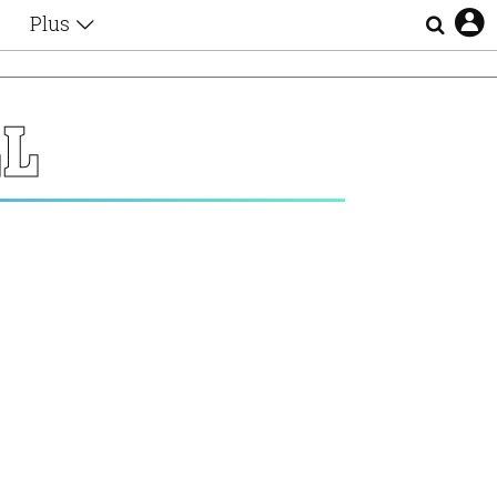
Plus
Θέματα
Συνεντεύξεις
Videos
LL
τα
Αφιερώματα
Ζώδια
Εξομολογήσεις
Blogs
η
Οι Αθηναίοι
Απώλειες
Lgbtqi+
Επιλογές