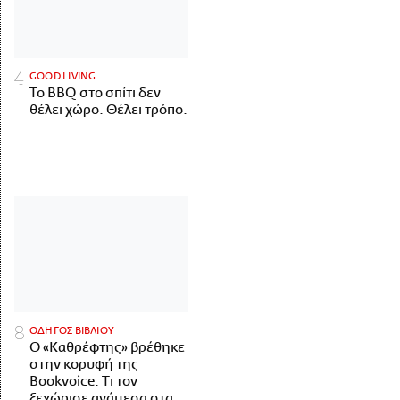
GOOD LIVING
Το BBQ στο σπίτι δεν
θέλει χώρο. Θέλει τρόπο.
ΟΔΗΓΟΣ ΒΙΒΛΙΟΥ
Ο «Καθρέφτης» βρέθηκε
στην κορυφή της
Bookvoice. Τι τον
ξεχώρισε ανάμεσα στα