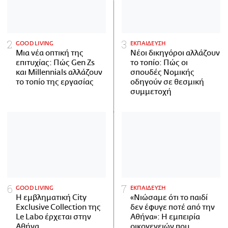
GOOD LIVING
ΕΚΠΑΙΔΕΥΣΗ
Μια νέα οπτική της
Νέοι δικηγόροι αλλάζουν
επιτυχίας: Πώς Gen Zs
το τοπίο: Πώς οι
και Millennials αλλάζουν
σπουδές Νομικής
το τοπίο της εργασίας
οδηγούν σε θεσμική
συμμετοχή
GOOD LIVING
ΕΚΠΑΙΔΕΥΣΗ
Η εμβληματική City
«Νιώσαμε ότι το παιδί
Exclusive Collection της
δεν έφυγε ποτέ από την
Le Labo έρχεται στην
Αθήνα»: Η εμπειρία
Αθήνα
οικογενειών που