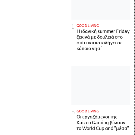
GOOD LIVING
Η ιδανική summer Friday
ξεκινά με δουλειά στο
σπίτι και καταλήγει σε
κάποιο νησί
GOOD LIVING
Οι εργαζόμενοι της
Kaizen Gaming βίωσαν
το World Cup από "μέσα"