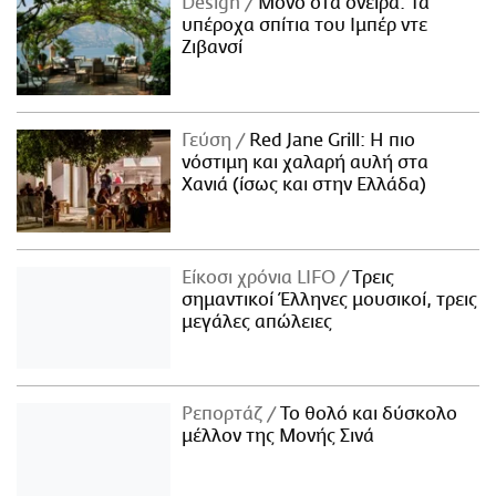
Design
Μόνο στα όνειρα: Τα
υπέροχα σπίτια του Ιμπέρ ντε
Ζιβανσί
Γεύση
Red Jane Grill: Η πιο
νόστιμη και χαλαρή αυλή στα
Χανιά (ίσως και στην Ελλάδα)
Είκοσι χρόνια LIFO
Tρεις
σημαντικοί Έλληνες μουσικοί, τρεις
μεγάλες απώλειες
Ρεπορτάζ
Το θολό και δύσκολο
μέλλον της Μονής Σινά