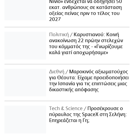
Νίνιο» ενδέχεται να οδηγήσει 50
εκατ. ανθρώπους σε κατάσταση
οξείας πείνας πριν το τέλος του
2027
Πολιτική
Καρυστιανού: Κοινή
ανακοίνωση 22 πρώην στελεχών
του κόμματός της - «Γνωρίζουμε
καλά γιατί αποχωρήσαμε»
Διεθνή
Μαροκινός αξιωματούχος
για Θέουτα: Είχαμε προειδοποιήσει
την Ισπανία για τις επιπτώσεις μιας
δικαστικής απόφασης
Τech & Science
Προσέκρουσε ο
πύραυλος της SpaceX στη Σελήνη:
Επηρεάζεται η Γη;