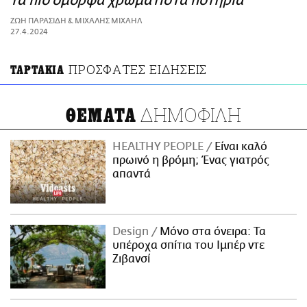
τα πιο όμορφα χρωματιστά ποτήρια
ΑΜΠΑ
ΖΩΗ ΠΑΡΑΣΙΔΗ & ΜΙΧΑΛΗΣ ΜΙΧΑΗΛ
PRINT
27.4.2024
ΠΡΟΣΦΑΤΕΣ ΕΙΔΗΣΕΙΣ
ΤΑΡΤΑΚΙΑ
ΔΗΜΟΦΙΛΗ
ΘΕΜΑΤΑ
HEALTHY PEOPLE
Είναι καλό
πρωινό η βρόμη; Ένας γιατρός
απαντά
Design
Μόνο στα όνειρα: Τα
υπέροχα σπίτια του Ιμπέρ ντε
Ζιβανσί