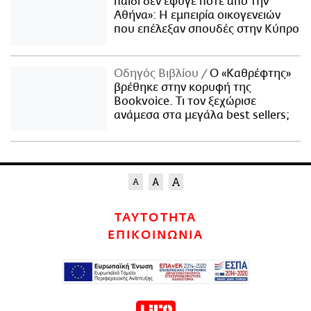
παιδί δεν έφυγε ποτέ από την
Αθήνα»: Η εμπειρία οικογενειών
που επέλεξαν σπουδές στην Κύπρο
Οδηγός Βιβλίου
Ο «Καθρέφτης»
βρέθηκε στην κορυφή της
Bookvoice. Τι τον ξεχώρισε
ανάμεσα στα μεγάλα best sellers;
ΤΑΥΤΟΤΗΤΑ
ΕΠΙΚΟΙΝΩΝΙΑ