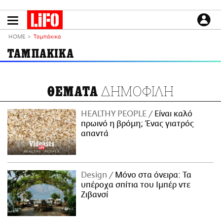
Παράκαμψη
προς
το
ΕΙΔΗΣΕΙΣ
κυρίως
HOME
Ταμπάκικα
περιεχόμενο
CULTURE
ΤΑΜΠΑΚΙΚΑ
ΑΠΟΨΕΙΣ
ΤΡΟΠΟΣ ΖΩΗΣ
ΔΗΜΟΦΙΛΗ
ΘΕΜΑΤΑ
PODCASTS
Plus
HEALTHY PEOPLE
Είναι καλό
πρωινό η βρόμη; Ένας γιατρός
απαντά
LIFO SHOP
NEWSLETTER
Design
Μόνο στα όνειρα: Τα
ΜΙΚΡΟΠΡΑΓΜΑΤΑ
υπέροχα σπίτια του Ιμπέρ ντε
THE GOOD LIFO
Ζιβανσί
LIFOLAND
CITY GUIDE