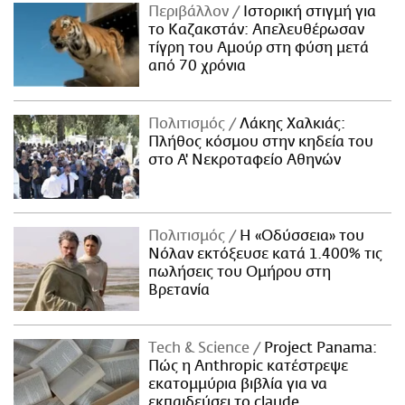
Περιβάλλον
Ιστορική στιγμή για
το Καζακστάν: Απελευθέρωσαν
τίγρη του Αμούρ στη φύση μετά
από 70 χρόνια
Πολιτισμός
Λάκης Χαλκιάς:
Πλήθος κόσμου στην κηδεία του
στο Α' Νεκροταφείο Αθηνών
Πολιτισμός
Η «Οδύσσεια» του
Νόλαν εκτόξευσε κατά 1.400% τις
πωλήσεις του Ομήρου στη
Βρετανία
Τech & Science
Project Panama:
Πώς η Anthropic κατέστρεψε
εκατομμύρια βιβλία για να
εκπαιδεύσει το claude