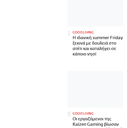
GOOD LIVING
Η ιδανική summer Friday
ξεκινά με δουλειά στο
σπίτι και καταλήγει σε
κάποιο νησί
GOOD LIVING
Οι εργαζόμενοι της
Kaizen Gaming βίωσαν