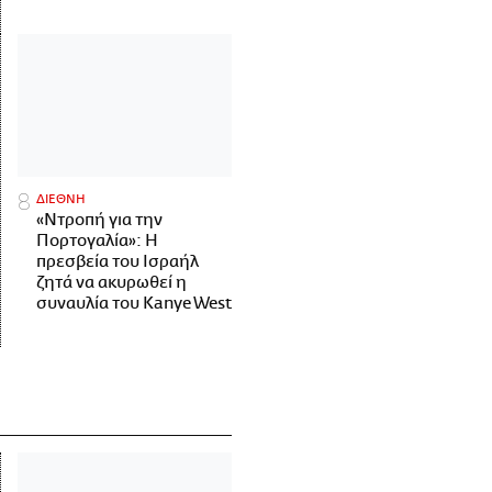
ΔΙΕΘΝΗ
«Ντροπή για την
Πορτογαλία»: Η
πρεσβεία του Ισραήλ
ζητά να ακυρωθεί η
συναυλία του Kanye West