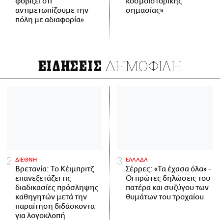
φοβίζει ότι
κοσμοϊστορικής
αντιμετωπίζουμε την
σημασίας»
πόλη με αδιαφορία»
ΔΗΜΟΦΙΛΗ
ΕΙΔΗΣΕΙΣ
ΔΙΕΘΝΗ
ΕΛΛΑΔΑ
Βρετανία: Το Κέιμπριτζ
Σέρρες: «Τα έχασα όλα» -
επανεξετάζει τις
Οι πρώτες δηλώσεις του
διαδικασίες πρόσληψης
πατέρα και συζύγου των
καθηγητών μετά την
θυμάτων του τροχαίου
παραίτηση διδάσκοντα
για λογοκλοπή