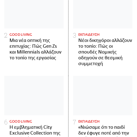
GOOD LIVING
ΕΚΠΑΙΔΕΥΣΗ
Μια νέα οπτική της
Νέοι δικηγόροι αλλάζουν
επιτυχίας: Πώς Gen Zs
το τοπίο: Πώς οι
και Millennials αλλάζουν
σπουδές Νομικής
το τοπίο της εργασίας
οδηγούν σε θεσμική
συμμετοχή
GOOD LIVING
ΕΚΠΑΙΔΕΥΣΗ
Η εμβληματική City
«Νιώσαμε ότι το παιδί
Exclusive Collection της
δεν έφυγε ποτέ από την