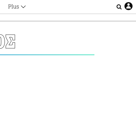
Plus
Θέματα
Συνεντεύξεις
Videos
ΟΣ
τα
Αφιερώματα
Ζώδια
Εξομολογήσεις
Blogs
η
Οι Αθηναίοι
Απώλειες
Lgbtqi+
Επιλογές