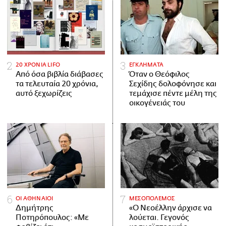
20 ΧΡΟΝΙΑ LIFO
ΕΓΚΛΗΜΑΤΑ
Από όσα βιβλία διάβασες
Όταν ο Θεόφιλος
τα τελευταία 20 χρόνια,
Σεχίδης δολοφόνησε και
αυτό ξεχωρίζεις
τεμάχισε πέντε μέλη της
οικογένειάς του
ΟΙ ΑΘΗΝΑΙΟΙ
ΜΕΣΟΠΟΛΕΜΟΣ
Δημήτρης
«Ο Νεοέλλην άρχισε να
Ποτηρόπουλος: «Με
λούεται. Γεγονός