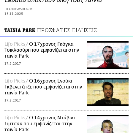
Labubu αποκτούν δική τους ταινία
ΑΜΠΑ
LIFO NEWSROOM
PRINT
15.11.2025
ΠΡΟΣΦΑΤΕΣ ΕΙΔΗΣΕΙΣ
ΤΑΙΝΙΑ PARK
Lifo Picks
Ο 17χρονος Γκόγκα
Τσικλαούρι που εμφανίζεται στην
ταινία Park
17.2.2017
Lifo Picks
Ο 16χρονος Ενούκι
Γκβενετάτζε που εμφανίζεται στην
ταινία Park
17.2.2017
Lifo Picks
O 14χρονος Ντάβιντ
Σίμτσακ που εμφανίζεται στην
ταινία Park