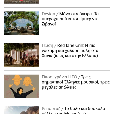
Design
Μόνο στα όνειρα: Τα
υπέροχα σπίτια του Ιμπέρ ντε
Ζιβανσί
Γεύση
Red Jane Grill: Η πιο
νόστιμη και χαλαρή αυλή στα
Χανιά (ίσως και στην Ελλάδα)
Είκοσι χρόνια LIFO
Tρεις
σημαντικοί Έλληνες μουσικοί, τρεις
μεγάλες απώλειες
Ρεπορτάζ
Το θολό και δύσκολο
μέλλον της Μονής Σινά