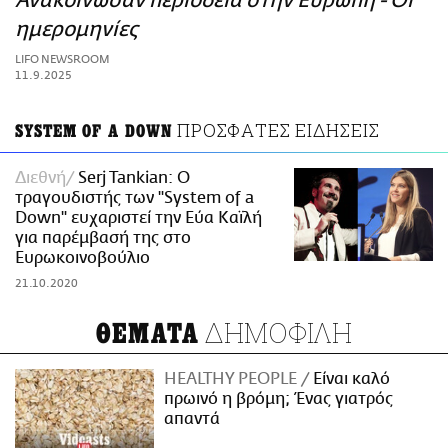
Ανακοίνωσαν περιοδεία στην Ευρώπη - Οι
ΑΜΠΑ
ημερομηνίες
PRINT
LIFO NEWSROOM
11.9.2025
ΠΡΟΣΦΑΤΕΣ ΕΙΔΗΣΕΙΣ
SYSTEM OF A DOWN
Διεθνή
Serj Tankian: Ο
τραγουδιστής των "System of a
Down" ευχαριστεί την Εύα Καϊλή
για παρέμβασή της στο
Ευρωκοινοβούλιο
21.10.2020
ΔΗΜΟΦΙΛΗ
ΘΕΜΑΤΑ
HEALTHY PEOPLE
Είναι καλό
πρωινό η βρόμη; Ένας γιατρός
απαντά