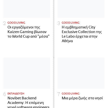
GOOD LIVING
GOOD LIVING
Οι εργαζόμενοι της
Η εμβληματική City
Kaizen Gaming βίωσαν
Exclusive Collection της
το World Cup από "μέσα"
Le Labo έρχεται στην
Αθήνα
ΕΚΠΑΙΔΕΥΣΗ
GOOD LIVING
Novibet Backend
Μια μέρα ζωής στο νησί
Academy: Η επόμενη
γενιά software engineers