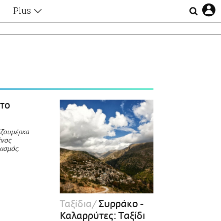
Plus
Θέματα
Συνεντεύξεις
Videos
τα
Αφιερώματα
Ζώδια
Εξομολογήσεις
Blogs
η
το
Οι Αθηναίοι
Απώλειες
Τζουμέρκα
Lgbtqi+
ένος
Επιλογές
κισμός.
Ταξίδια
Συρράκο -
Καλαρρύτες: Tαξίδι