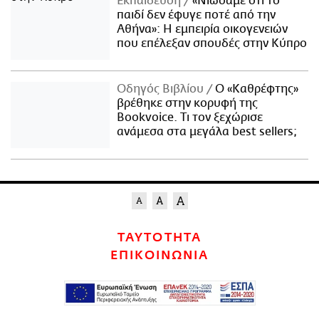
Εκπαίδευση
«Νιώσαμε ότι το
παιδί δεν έφυγε ποτέ από την
Αθήνα»: Η εμπειρία οικογενειών
που επέλεξαν σπουδές στην Κύπρο
Οδηγός Βιβλίου
Ο «Καθρέφτης»
βρέθηκε στην κορυφή της
Bookvoice. Τι τον ξεχώρισε
ανάμεσα στα μεγάλα best sellers;
ΤΑΥΤΟΤΗΤΑ
ΕΠΙΚΟΙΝΩΝΙΑ