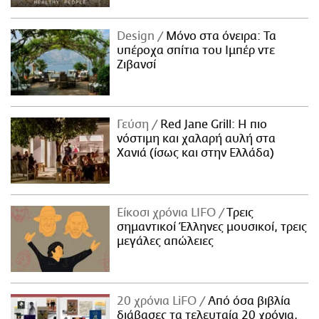
Design
Μόνο στα όνειρα: Τα
υπέροχα σπίτια του Ιμπέρ ντε
Ζιβανσί
Γεύση
Red Jane Grill: Η πιο
νόστιμη και χαλαρή αυλή στα
Χανιά (ίσως και στην Ελλάδα)
Είκοσι χρόνια LIFO
Tρεις
σημαντικοί Έλληνες μουσικοί, τρεις
μεγάλες απώλειες
20 χρόνια LiFO
Από όσα βιβλία
διάβασες τα τελευταία 20 χρόνια,