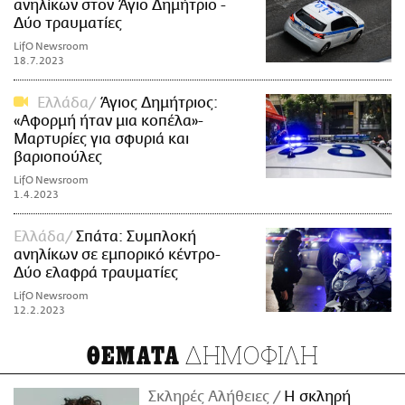
ανηλίκων στον Άγιο Δημήτριο -
Δύο τραυματίες
LifO Newsroom
18.7.2023
Ελλάδα
Άγιος Δημήτριος:
«Αφορμή ήταν μια κοπέλα»-
Μαρτυρίες για σφυριά και
βαριοπούλες
LifO Newsroom
1.4.2023
Ελλάδα
Σπάτα: Συμπλοκή
ανηλίκων σε εμπορικό κέντρο-
Δύο ελαφρά τραυματίες
LifO Newsroom
12.2.2023
ΔΗΜΟΦΙΛΗ
ΘΕΜΑΤΑ
Σκληρές Αλήθειες
H σκληρή