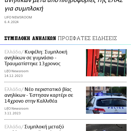
ανηλίκων μετά από πληροφορίες της ΕΛΑΣ
ΑΜΠΑ
για συμπλοκή
PRINT
LIFO NEWSROOM
6.4.2024
ΠΡΟΣΦΑΤΕΣ ΕΙΔΗΣΕΙΣ
ΣΥΜΠΛΟΚΗ ΑΝΗΛΙΚΩΝ
Ελλάδα
Κυψέλη: Συμπλοκή
ανηλίκων σε γυμνάσιο -
Τραυματίστηκε 13χρονος
LifO Newsroom
14.12.2023
Ελλάδα
Νέο περιστατικό βίας
ανηλίκων - Έστησαν καρτέρι σε
14χρονο στην Καλλιθέα
LifO Newsroom
3.11.2023
Ελλάδα
Συμπλοκή μεταξύ